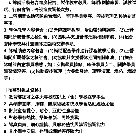
iii. 籌備活動包含進度報告、製作教材教具、舞蹈/劇情練習、試教試
玩、行前會議，將視進度調整次數。
2. 上營期間協助營隊前置場佈、管理學員秩序、營後善理及其他交辦
事項。
3. 學伴教學內容包含：(1)營隊課程教學、活動帶領與調整、(2)上營
期間所屬營隊之檢討會、(3)協助與支援營隊活動相關事務、(4)配合
營隊學校與計畫團隊之臨時交辦事項。
4. 隊輔助教內容包含：(1)輔助配合學伴進行課程教學活動、(2)上營
期間所屬營隊之檢討會、(3)協助與支援營隊期間相關事務、(4)擔任
隊輔並留意學員動態，如：安撫學員情緒、確保學員安全、關懷學員
學習情況等、(5)協助營後善理（含餐飲發放、環境清潔、場佈、場復
等）。
【招募對象及資格】
1. 教育部認可之各大專校院以上（含）學校在學學生
2. 具舉辦營隊、康輔、團康經驗者或系學會活動經驗尤佳
3. 對兒童有愛心、耐心、互動性強者佳
4. 對教學有熱忱、樂於創新、勇於挑戰
5. 認真負責、細心謹慎、具服務熱忱與溝通協調能力
6. 具小學生安親、伴讀或課輔等經驗尤佳