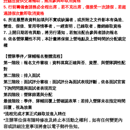
外縣市
提供交通補助，無法參與即取消資格
5. 行前籌備會請務必全程出席，若不克出席，僅接受一次請假，若超
過請假次數即取消資格
6. 所送履歷表資料如填列不實或缺漏者，或所附之文件影本有偽造、
變造、假借、冒用等情事者，一經查明，已錄取者，撤銷錄取資格
7. 上開日期若有異動，將另行通知，若無法配合參與者請勿報名
8. 依各營隊屬性不同，本計畫將保留上營地點及上營時間的分配裁定
權
【營隊學伴／隊輔報名整體流程】
第一階段：報名文件審核：資料填寫正確與否、資歷、與營隊調性配
對
第二階段：排入面試
第三階段：面試評分審核：面試評分為面試表現評斷，依各面試官當
下詢問問題與面試者表現而定
第四階段：營隊篩選與分配
最後階段：學伴、隊輔回覆上營確認表單：若排入營隊未在指定時間
回覆，視為放棄
*流程完成才算正式錄取並進入聘任
*
主辦單位保有隨時修改及終止本活動之權利，如有任何變更內
容或詳細注意事項將會以電子郵件告知。