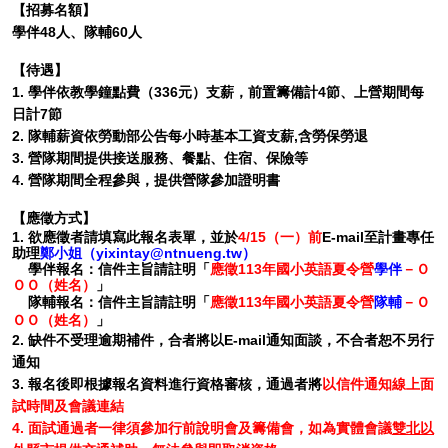
【招募名額】
學伴48人、隊輔60人
【待遇】
1. 學伴依教學鐘點費（336元）支薪，前置籌備計4節、上營期間每
日計7節
2. 隊輔薪資依勞動部公告每小時基本工資支薪,含勞保勞退
3. 營隊期間提供接送服務、餐點、住宿、保險等
4. 營隊期間全程參與，提供營隊參加證明書
【應徵方式】
1. 欲應徵者請填寫此報名表單，並於
4/15（一）前
E-mail至計畫專任
助理
鄭小姐（yixintay@ntnueng.tw）
學伴報名：信件主旨請註明「
應徵113年國小英語夏令營
學伴
－Ｏ
ＯＯ（姓名）
」
隊輔報名：信件主旨請註明「
應徵113年國小英語夏令營
隊輔
－Ｏ
ＯＯ（姓名）
」
2. 缺件不受理逾期補件，合者將以E-mail通知面談，不合者恕不另行
通知
3. 報名後即根據報名資料進行資格審核，通過者將
以信件通知線上面
試時間及會議連結
4. 面試通過者一律須參加行前說明會及籌備會，如為實體會議
雙北以