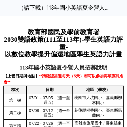
（請下載）113年國小英語夏令營人員報名表
教育部國民及學前教育署
2030雙語政策(111至113年)-學生英語力評
量-
以數位教學提升偏遠地區學生英語力計畫
113年
國小英語夏令營人員招募說明
【上營日期與地點】
**請確認當週每天（5天）都可以參加再填寫報名
表**
梯次
日期
地區（學校）
桃園市大坑國小、嘉義縣柳
07/01 - 07/05 （週一至
第一梯
週五）
林國小
花蓮縣稻香國小、臺東縣馬
07/08 - 07/12 （週一至
第二梯
週五）
蘭國小
高雄市旗尾國小 / 屏東縣東
07/22 - 07/26 （週一至
第三梯