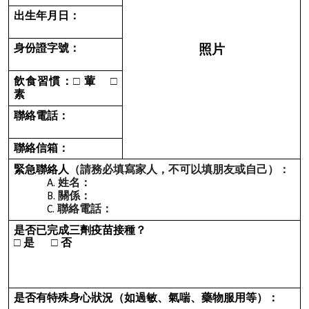
出生年月日：
身份證字號：
照片
飲食習慣：
□
葷
□
素
聯絡電話：
聯絡信箱：
緊急聯絡人
（請務必填寫家人，不可以填朋友或自己）：
姓名：
關係：
聯絡電話：
是否已完成三劑疫苗接種？
□
是
□
否
是否有特殊身心狀況（如過敏、氣喘、藥物服用等）：