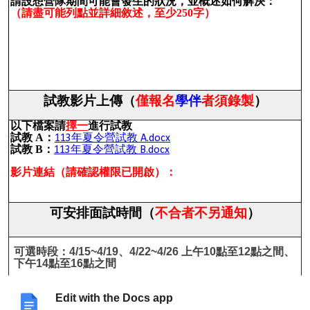
請設想營隊期間可能會發生的狀況，並概述如何解決：
（請盡可能列點並詳細敘述，至少250字）
試教影片上傳（
僅報名
學伴
者須錄製
）
以下檔案請
擇一
進行試教
試教 A：
113年夏令營試教 A.docx
試教 B：
113年夏令營試教 B.docx
影片連結（請確認權限已開啟）：
可安排面試時間（
不合者不另通知
）
可選時段：4/15~4/19、4/22~4/26 上午10點至12點之間、
下午14點至16點之間
Edit with the Docs app