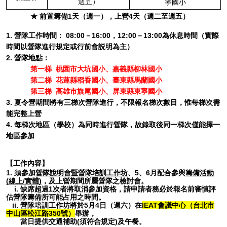
週五）
寧國小
★ 前置籌備1天（週一），上營4天（週二至週五）
1. 營隊工作時間： 08:00－16:00，12:00－13:00為休息時間（實際
時間以營隊進行規定或行前會説明為主）
2. 營隊地點：
第一梯 桃園市大坑國小、嘉義縣柳林國小
第二梯 花蓮縣稻香國小、臺東縣馬蘭國小
第三梯 高雄市旗尾國小、屏東縣東寧國小
3. 夏令營期間將有三梯次營隊進行，不限報名梯次數目，惟每梯次需
能完整上營
4. 每梯次地區（學校）為同時進行營隊，故錄取後同一梯次僅能擇一
地區參加
【工作內容】
1. 須參加
營隊說明會暨營隊培訓工作坊
、5、6月配合參與
籌備活動
(線上/實體)
，及上營期間所屬營隊之檢討會。
i. 缺席超過1次者將取消參加資格，請申請者務必於報名前審慎評
估營隊籌備所可能占用之時間。
ii. 營隊培訓工作坊將於5月4日（週六）在
IEAT會議中心（台北市
中山區松江路350號）
舉辦，
當日提供交通補助(須符合規定)及午餐。