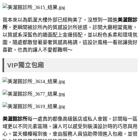
我本來以為凱渥大樓外部已經夠美了，沒想到一踏進
美渥館診
所
，更瞬間被診所內的質感設計所迷惑，診間大廳相當寬敞，
以質感系深藍色的牆面配上金邊搭配，並以粉色系柔和環境氛
圍，隨處都散發著豪奢質感高格調，這設計風格一看就讓我好
喜歡，也真的讓人不愛都難啊～
VIP獨立包廂
美渥館診所
每一處真的都像高級飯店或私人會館，診間每一區
域更以不同元素區隔，讓人可以感受到裝潢設計時的巧思與用
心。當天櫃檯報到後，會由服務人員協助帶領進入包廂，並很