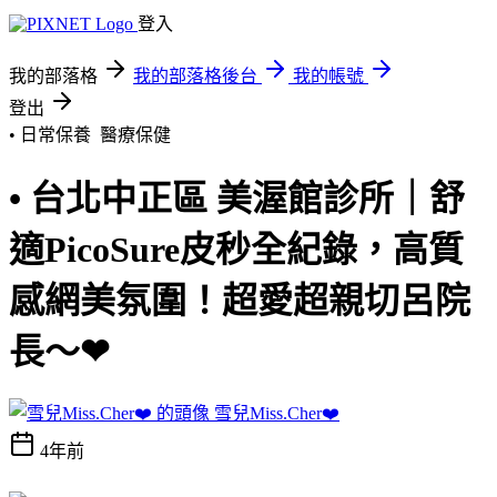
登入
我的部落格
我的部落格後台
我的帳號
登出
• 日常保養
醫療保健
• 台北中正區 美渥館診所｜舒
適PicoSure皮秒全紀錄，高質
感網美氛圍！超愛超親切呂院
長～❤
雪兒Miss.Cher❤️
4年前