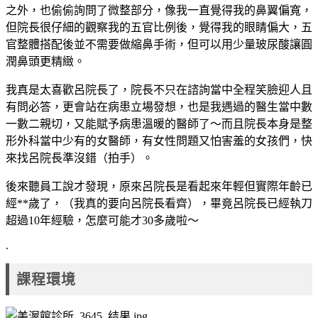
之外，也偷偷詢問了微整部分，像我一直覺得我的鼻翼偏寬，
但院長很仔細的觀察我的五官比例後，覺得我的眼睛偏大，五
官整體搭配後並不需要做縮鼻手術，但可以用少量玻尿酸讓圓
潤鼻頭更精緻。
我真是太喜歡呂院長了，院長不只在諮詢當中全程笑臉迎人且
有問必答，更會站在病患立場發想，也是我遇過的醫生當中數
一數二親切，又能賦予病患溫暖的醫師了～而且院長本身是整
形外科當中少有的女醫師，有女性問題又怕害羞的女孩們，快
來找呂院長準沒錯（拍手）。
後來聽員工說才發現，原來呂院長是看起來年輕但實際年齡已
經
**
歲了，（我真的要向呂院長看齊），畢竟呂院長已經執刀
超過
10
年經驗，怎麼可能才
30
多歲啦～
.
課程環境