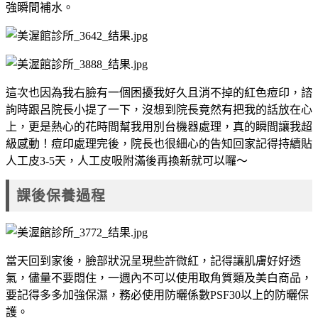
強瞬間補水。
這次也因為我右臉有一個困擾我好久且消不掉的紅色痘印，諮
詢時跟呂院長小提了一下，沒想到院長竟然有把我的話放在心
上，更是熱心的花時間幫我用別台機器處理，真的瞬間讓我超
級感動！痘印處理完後，院長也很細心的告知回家記得持續貼
人工皮3-5天，人工皮吸附滿後再換新就可以囉～
課後保養過程
當天回到家後，臉部狀況呈現些許微紅，記得讓肌膚好好透
氣，儘量不要悶住，一週內不可以使用取角質類及美白商品，
要記得多多加強保濕，務必使用防曬係數PSF30以上的防曬保
護。