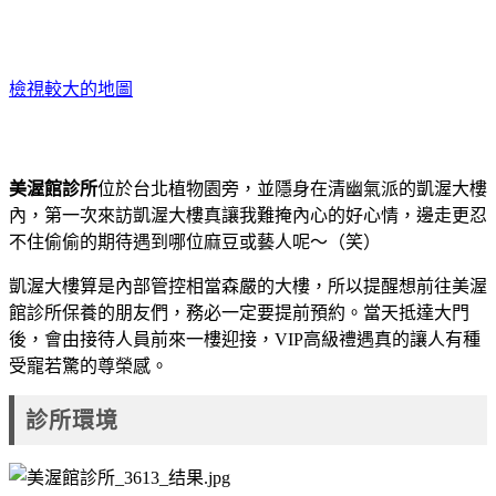
檢視較大的地圖
美渥館診所
位於台北植物園旁，並隱身在清幽氣派的凱渥大樓
內，第一次來訪凱渥大樓真讓我難掩內心的好心情，邊走更忍
不住偷偷的期待遇到哪位麻豆或藝人呢～（笑）
凱渥大樓算是內部管控相當森嚴的大樓，所以提醒想前往美渥
館診所保養的朋友們，務必一定要提前預約。當天抵達大門
後，會由接待人員前來一樓迎接，VIP高級禮遇真的讓人有種
受寵若驚的尊榮感。
診所環境