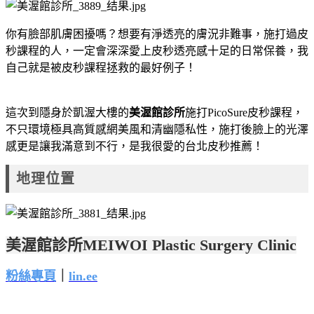
你有臉部肌膚困擾嗎？想要有淨透亮的膚況非難事，施打過皮
秒課程的人，一定會深深愛上皮秒透亮感十足的日常保養，我
自己就是被皮秒課程拯救的最好例子！
｛
KeyWord:
皮秒推
薦｝
這次到隱身於凱渥大樓的
美渥館診所
施打PicoSure皮秒課程，
不只環境極具高質感網美風和清幽隱私性，施打後臉上的光澤
感更是讓我滿意到不行，是我很愛的台北皮秒推薦！
地理位置
美渥館診所MEIWOI Plastic Surgery Clinic
粉絲專頁
｜
lin.ee