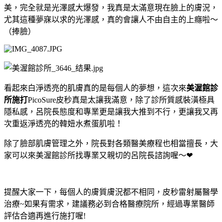
美，完全就是光澤感大爆發，我真是太滿意現在臉上的膚況，
尤其這種夢寐以求的光澤感，真的會讓人不由自主的上癮啦～
（捧臉）
看起來白淨透亮的肌膚真的是每個人的夢想，這次來
美渥館診
所施打
PicoSure皮秒真是太讓我滿意，除了診所質感裝潢極具
隱私感，呂院長態度和專業更是讓我大推到不行，更讓我又再
次重返淨透亮的韓妞水煮蛋肌啦！
除了臉部肌膚管理之外，院長對各類醫美療程也相當擅長，大
家可以來美渥館診所找專業又親切的呂院長諮詢喔～❤
提醒大家一下，每個人的膚質膚況都不相同，皮秒雷射屬醫學
治療
~
如果有需求，建議務必到合格醫療院所，經過專業醫師
評估合適再進行施打喔
!