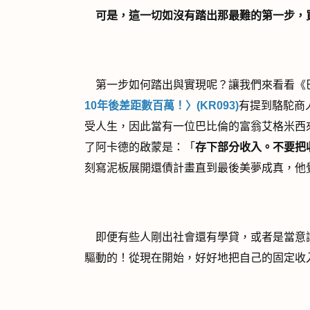
可是，這一切如沒有踏出那最難的第一步，
第一步如何踏出與實現呢？讓我們來看看《
10
年後差距數百萬！〉
(KR093)
有提到駱駝商
受人生，因此當有一位巴比倫的富翁艾格米西
了阿卡德的啟蒙是：「
存下部分收入。不要把
刻寫泥板展開還債計畫直到最後美夢成真，他
即便有些人剛出社會還有學貸，或者是當意
驅動的！從現在開始，好好地把自己的固定收