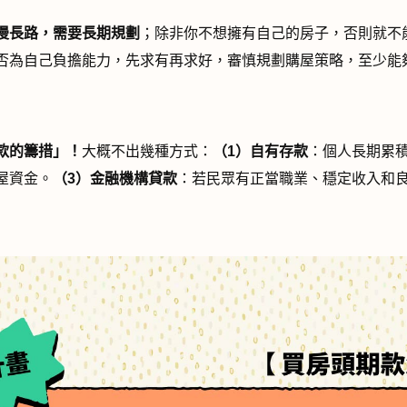
漫長路，需要長期規劃
；除非你不想擁有自己的房子，否則就不
否為自己負擔能力，先求有再求好，審慎規劃購屋策略，至少能
款的籌措」！
大概不出幾種方式：
（
1
）
自有存款
：個人長期累
屋資金。
（
3
）
金融機構貸款
：若民眾有正當職業、穩定收入和