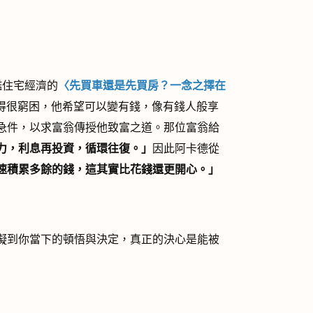
鑑住宅經濟的
〈先買車還是先買房？一念之擇在
得很窮困，他希望可以變有錢，像有錢人般享
急件，以求富翁傳授他致富之道。那位富翁給
力，利息再投資，循環往復。」
因此阿卡德從
速積累多餘的錢，這其實比花錢還更開心。」
礙到你當下的頓悟與決定，真正的決心是能被