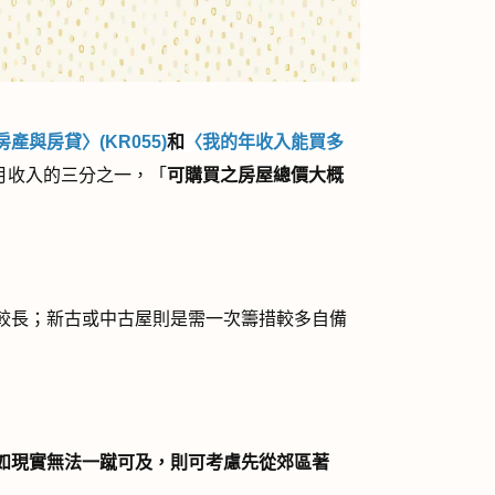
房產與房貸〉
(KR055)
和
〈我的年收入能買多
月收入的三分之一，「
可購買之房屋總價大概
較長；新古或中古屋則是需一次籌措較多自備
如現實無法一蹴可及，則可考慮先從郊區著