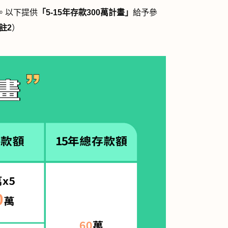
。以下提供
「
5-15
年存款
300
萬計畫」
給予參
註
2
）