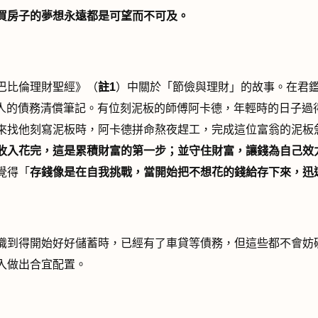
買房子的夢想永遠都是可望而不可及。
巴比倫理財聖經》（
註
1
）中關於「節儉與理財」的故事。在君
人的債務清償筆記。有位刻泥板的師傅阿卡德，年輕時的日子過
來找他刻寫泥板時，阿卡德拼命熬夜趕工，完成這位富翁的泥板
收入花完，這是累積財富的第一步；並守住財富，讓錢為自己效
覺得「
存錢像是在自我挑戰，當開始把不想花的錢給存下來，迅
識到得開始好好儲蓄時，已經有了車貸等債務，但這些都不會妨
入做出合宜配置。