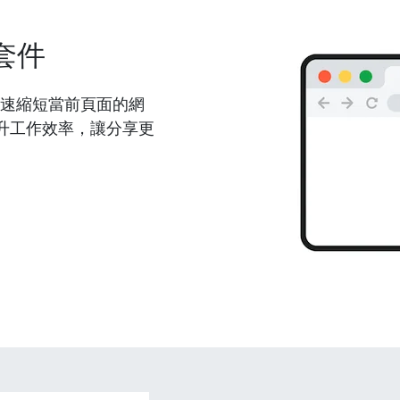
套件
能夠快速縮短當前頁面的網
升工作效率，讓分享更