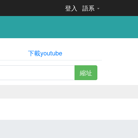
登入
語系
下載youtube
縮址