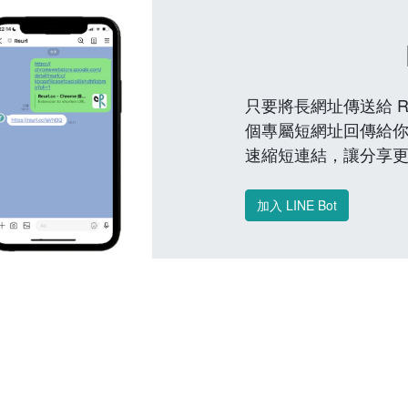
只要將長網址傳送給 Reu
個專屬短網址回傳給你
速縮短連結，讓分享
加入 LINE Bot
常見問題 FAQ