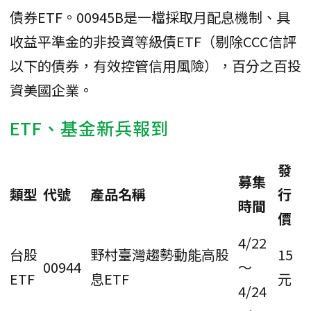
債券ETF。00945B是一檔採取月配息機制、具
收益平準金的非投資等級債ETF（剔除CCC信評
以下的債券，有效控管信用風險），百分之百投
資美國企業。
ETF、基金新兵報到
發
募集
類型
代號
產品名稱
行
時間
價
4/22
台股
野村臺灣趨勢動能高股
15
00944
～
ETF
息ETF
元
4/24