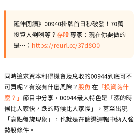
延伸閱讀》00940掛牌首日秒破發！70萬
投資人剉咧等？
存股
專家：現在你要做的
是…：
https://reurl.cc/37d8O0
同時追求資本利得機會及息收的00944到底可不
可買呢？有沒有什麼風險？
股魚
在
「投資嗨什
麼？」
節目中分享，00944最大特色是「漲的時
候比人家快，跌的時候比人家慢」，甚至出現
「高點盤旋現象」，也就是在篩選邏輯中納入強
勢股條件。