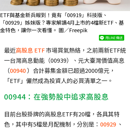
ETF與基金新兵報到！竟有「00919」科技版、
「00929」姊妹版？專家解讀4月上市的4檔新ETF、基
金特色，讓你一次看懂。 圖／Freepik
用LINE傳送
最近
高股息
ETF
市場買氣熱絡，之前兩新ETF統
一台灣高息動能（00939）、元大臺灣價值高息
（
00940
）合計募集金額已超過2000億元，
「ETF」儼然成為投資人的必買清單之一。
00944：在強勢股中追求高股息
目前台股掛牌的高股息ETF有20檔，各具其特
色，其中有5檔是月配機制，分別是：
00929
、