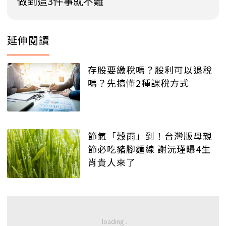
做到這3件事就不難
延伸閱讀
存股要繳稅嗎？股利可以退稅
嗎？先搞懂2種課稅方式
節氣「穀雨」到！台灣版母親
節必吃豬腳麵線 謝沅瑾曝4生
肖貴人來了