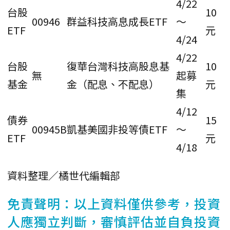
4/22
台股
10
00946
群益科技高息成長ETF
～
ETF
元
4/24
4/22
台股
復華台灣科技高股息基
10
無
起募
基金
金（配息、不配息）
元
集
4/12
債券
15
00945B
凱基美國非投等債ETF
～
ETF
元
4/18
資料整理／橘世代編輯部
免責聲明：以上資料僅供參考，投資
人應獨立判斷，審慎評估並自負投資