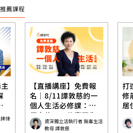
推薦課程
場主
【直播講座】免費報
打
踩
名｜8/11譚敦慈的一
修
職
個人生活必修課：一
居
個人住，五件事要先
金牌律
資深獨立活執行者 無毒生活
想清楚！
教母 譚敦慈