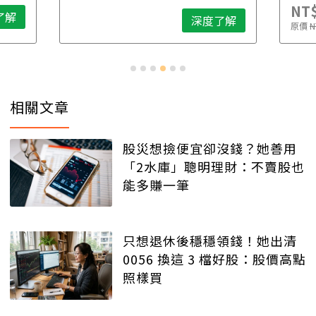
NT$
了解
深度了解
原價
N
相關文章
股災想撿便宜卻沒錢？她善用
「2水庫」聰明理財：不賣股也
能多賺一筆
只想退休後穩穩領錢！她出清
0056 換這 3 檔好股：股價高點
照樣買