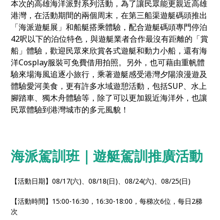
本次的高雄海洋派對系列活動，為了讓民眾能更親近高雄
港灣，在活動期間的兩個周末，在第三船渠遊艇碼頭推出
「海派遊艇展」和船艇搭乘體驗，配合遊艇碼頭專門停泊
42呎以下的泊位特色，與遊艇業者合作最沒有距離的「賞
船」體驗，歡迎民眾來欣賞各式遊艇和動力小船，還有海
洋Cosplay服裝可免費借用拍照。另外，也可藉由重帆體
驗來場海風追逐小旅行，乘著遊艇感受港灣夕陽浪漫遊及
體驗愛河美食，更有許多水域遊憩活動，包括SUP、水上
腳踏車、獨木舟體驗等，除了可以更加親近海洋外，也讓
民眾體驗到港灣城市的多元風貌！
海派駕訓班｜遊艇駕訓推廣活動
【活動日期】08/17(六)、08/18(日)、08/24(六)、08/25(日)
【活動時間】15:00-16:30，16:30-18:00，每梯次6位，每日2梯
次