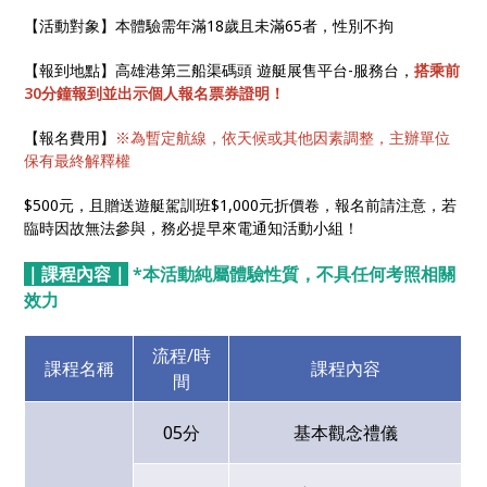
【活動對象】本體驗需年滿18歲且未滿65者，性別不拘
【報到地點】高雄港第三船渠碼頭 遊艇展售平台-服務台，
搭乘前
30分鐘報到並出示個人報名票券證明！
【報名費用】
※為暫定航線，依天候或其他因素調整，主辦單位
保有最終解釋權
$500元，且贈送遊艇駕訓班$1,000元折價卷，報名前請注意，若
臨時因故無法參與，務必提早來電通知活動小組！
｜課程內容｜
*本活動純屬體驗性質，不具任何考照相關
效力
流程/時
課程名稱
課程內容
間
05分
基本觀念禮儀