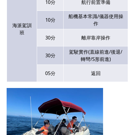
10分
航行前置準備
船機基本常識/儀器使用操
10分
作
海派駕訓
班
30分
離岸靠岸操作
駕駛實作(直線前進/後退/
30分
轉彎/S形前進)
05分
返回