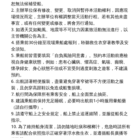
恕無法候補登船。
主辦單位保有修改、變更、取消與暫停本活動權利，因應現
場情況而定，主辦單位有權調整當天活動行程。若有其他未盡
事宜，或有任何變更或修改，將會另行通知。
如遇天災如颱風、地震等不可抗力因素致活動無法進行，以
主管機關公告為主。
搭乘前30分鐘至現場乘船處報到，聆聽救生衣穿著教學及安
全須知。
乘船前皆需要填寫「自負風險同意書」。預約本活動前應檢
視自身健康狀態，例如：患有心臟病、懼高症、氣喘、癲癇、
懷孕婦女、身心狀態不佳或不宜受到過度刺激之遊客，不建議
預約。
出航請著輕便服裝，盡量避免穿著窄裙等不方便活動之服
裝，且勿穿高跟鞋以免造成船隻損壞。
航行間為保障所有乘客安全，船上全面禁止抽菸。
建議乘船前保持充足睡眠，必要時出航前1小時服用暈船藥
（請自行攜帶）。
請遵守船上之安全規定，船上禁止追逐嬉鬧，並服從船長之
指示。
為了維持船身清潔，請勿隨地吐痰和檳榔汁，危急時請所有
乘客請配合依照指示正確穿著浮水救生衣，並遵循船長廣播等