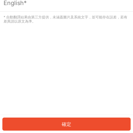
English*
發生錯誤！請登入並再試一次或回到主
頁。
* 自動翻譯結果由第三方提供，未涵蓋圖片及系統文字，並可能存在誤差，若有
差異請以原文為準。
登入
返回首頁
確定
ID: 23648563c33-1b8f-4747-8a96-fb35f02a4bb7