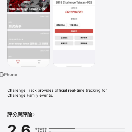
Watch
TV
iPhone
Challenge Track provides official real-time tracking for 
Challenge Family events.
評分與評論
2.6