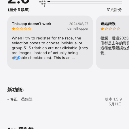
(滿分 5 顆星)
31則評分
This app doesn’t work
連結錯誤
2024/08/27
danielhopper
When I try to register for the race, the 
很爛，透過202
selection boxes to choose individual or 
冊都是去年的資
group 51.5 triathlon are not clickable (they 
這種低級錯誤也
are images, instead of actually being 
憂。
clickable checkboxes). This is an 
更多
amateurish app, and it’s made worse by 
the fact that using this app is the only 
way to register for Challenge Taiwan 
Triathlon. If you want racers to sign up on 
the app, you must make the app useable!!
新功能
- 修正一些錯誤
版本 1.5.9
5月11日