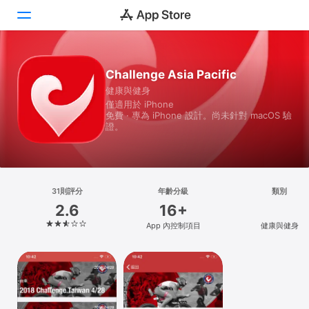
Today
Challenge Asia Pacific
健康與健身
遊戲
僅適用於 iPhone
免費 · 專為 iPhone 設計。尚未針對 macOS 驗
App
證。
Arcade
搜尋
31則評分
年齡分級
類別
2.6
16+
平台
App 內控制項目
健康與健身
iPhone
iPad
Mac
Vision