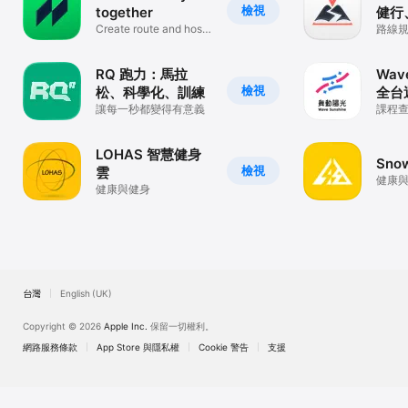
檢視
together
健行
Create route and host
車，
路線
events
軌跡記
裝備
RQ 跑力：馬拉
Wave
檢視
松、科學化、訓練
全台
讓每一秒都變得有意義
課程
約
LOHAS 智慧健身
Snow
檢視
雲
健康
健康與健身
台灣
English (UK)
Copyright © 2026
Apple Inc.
保留一切權利。
網路服務條款
App Store 與隱私權
Cookie 警告
支援