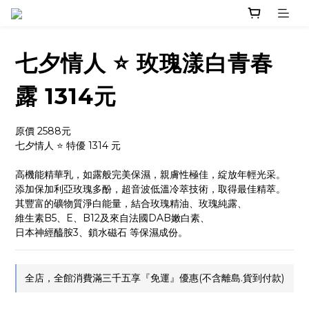
七夕情人 ⭐️ 玫瑰漾白青春
露 1314元
原價 2588元
七夕情人 ⭐️ 特優 1314 元 
高機能精華乳，如露般完美保濕，親膚性極佳，綻放年輕光采。
添加保加利亞玫瑰多酚，超音波低溫冷萃技術，取得最佳精萃。
其豐富的礦物質淨白能量，結合玫瑰精油、玫瑰純露、
維生素B5、E、B12及來自法國DAB嫩白素、
日本神經醯胺3、鎖水磁石 等保濕成份。
全店，全館消費滿三千五享『免運』優惠(不含離島.貨到付款)