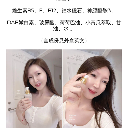
維生素B5、E、B12、鎖水磁石、神經醯胺3、
DAB嫩白素、玻尿酸、荷荷巴油、小黃瓜萃取、甘
油、水 。
（全成份見外盒英文）