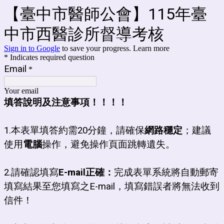
【臺中市醫師公會】115年臺
中市西醫診所督導考核
Sign in to Google
to save your progress.
Learn more
* Indicates required question
Email
*
Your email
填答說明及注意事項！！！！
1.本表單填答約需20分鐘，請確保
網路穩定
；建議
使用
電腦
操作，避免操作頁面跳轉遺失。
2.
請確認填寫
E-mail正確：
完成表單系統將自動郵寄
填寫結果至您填寫之E-mail，填寫錯誤者將無法收到
信件！