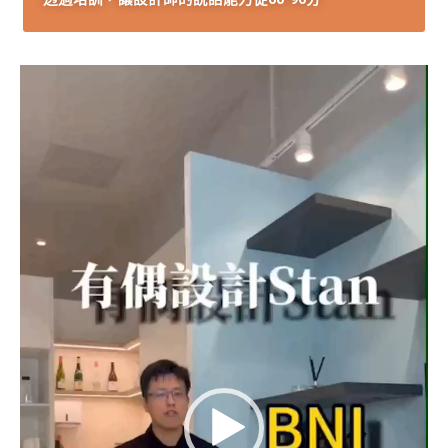
視
訊
播
放
器