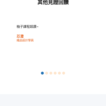
其他見證回饋
柚子課程超讚~
芯澄
織品設計學員
1
2
3
4
5
6