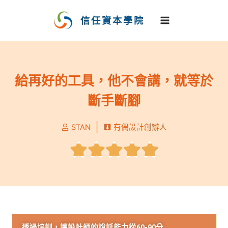
跳
至
信任資本學院
主
要
內
容
給再好的工具，他不會講，就等於
斷手斷腳
STAN
有偶設計創辦人
Rated





5
out
of
5
透過培訓，讓設計師的說話能力從60-90分