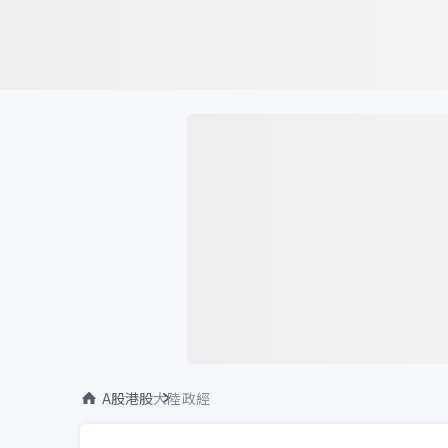
A股港股
大陸政經