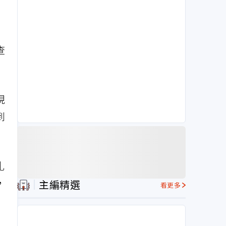
查
規
到
扎
，
主編精選
看更多