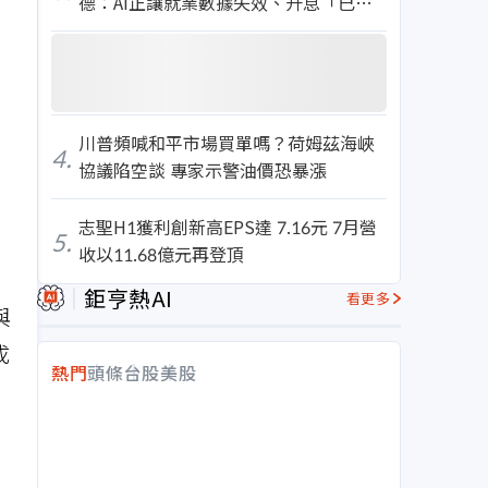
德：AI正讓就業數據失效、升息「已無
意義」
川普頻喊和平市場買單嗎？荷姆茲海峽
4.
協議陷空談 專家示警油價恐暴漲
志聖H1獲利創新高EPS達 7.16元 7月營
5.
收以11.68億元再登頂
鉅亨熱AI
看更多
與
成
熱門
頭條
台股
美股