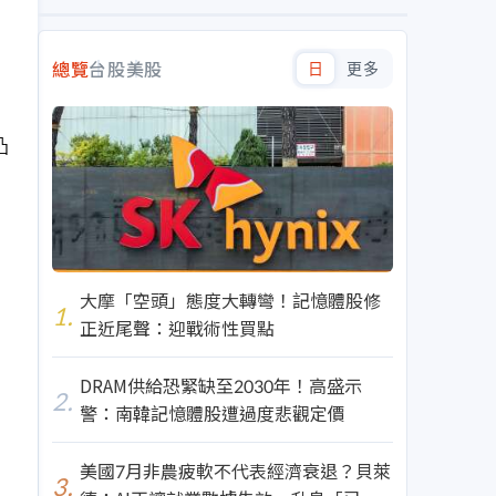
總覽
台股
美股
日
更多
凸
大摩「空頭」態度大轉彎！記憶體股修
1.
正近尾聲：迎戰術性買點
DRAM供給恐緊缺至2030年！高盛示
2.
警：南韓記憶體股遭過度悲觀定價
美國7月非農疲軟不代表經濟衰退？貝萊
3.