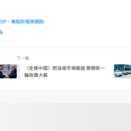
DP、美股財報季開跑
長
下一篇
〈走進中國〉燃油車市場萎縮 撕開新一
輪降價大幕