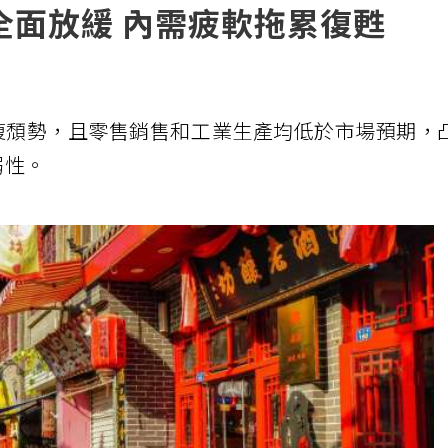
全面放緩 內需疲軟拖累復甦
恢復頹勢，且零售銷售和工業生產均低於市場預期，
弱性。