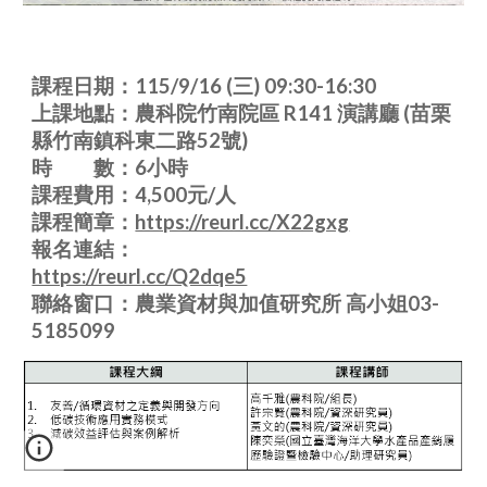
課程日期：
115/9/16 (
三
) 09:30-16:30
上課地點：農科院竹南院區
R141
演講廳
(
苗栗
縣竹南鎮科東二路
52
號
)
時
數：
6
小時
課程費用：
4,500
元
/
人
課程簡章：
https://reurl.cc/X22gxg
報名連結：
https://reurl.cc/Q2dqe5
聯絡窗口：農業資材與加值研究所 高小姐
03-
5185099