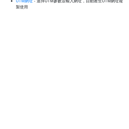
UTM網址
- 選擇UTM參數並輸入網址，自動產生UTM網址複
製使用