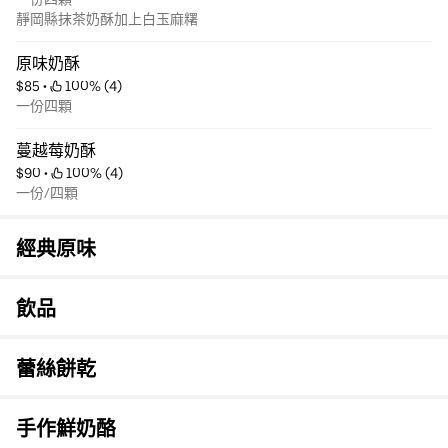
靜岡縣抹茶奶酥加上白玉麻糬
原味奶酥
$85
 • 
 100% (4)
一份四顆
蔓越莓奶酥
$90
 • 
 100% (4)
一份/四顆
經典原味
飲品
蕾絲餅乾
手作鮮奶酪