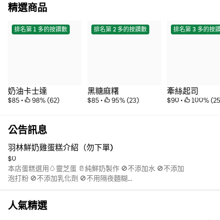
精選商品
排名第 1 多的按讚數
排名第 2 多的按讚數
排名第 3 多的按
奶油卡士達
黑糖麻糬
牽絲起司
$85
 • 
 98% (62)
$85
 • 
 95% (23)
$90
 • 
 100% (25
公告訊息
羽林鮮奶雞蛋糕介紹（勿下單)
$0
本店蛋糕選用🥚靈芝蛋 🥛純鮮奶製作 🚫不添加水 🚫不添加
泡打粉 🚫不添加乳化劑 🚫不用隔夜麵糊
🥰純天然食材 請安心食用😋
人氣精選