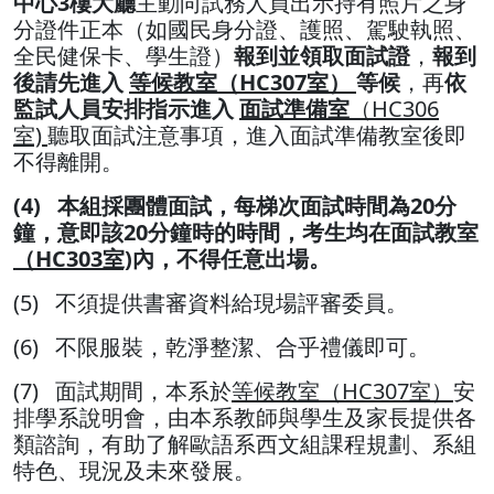
中心3樓大廳
主動向試務人員出示持有照片之身
分證件正本（如國民身分證、護照、駕駛執照、
全民健保卡、學生證）
報到並領取面試證
，
報到
後請先進入
等候教室（
HC307
室
）
等候
，再
依
監試人員安排指示進入
面試準備室
（
HC306
室)
聽取面試注意事項，進入面試準備教室後即
不得離開。
(4) 本組採團體面試，每梯次面試時間為20分
鐘，意即該20分鐘時的時間，考生均在面試教室
（
HC303
室)
內，不得任意出場。
(5) 不須提供書審資料給現場評審委員。
(6) 不限服裝，乾淨整潔、合乎禮儀即可。
(7) 面試期間，本系於
等候教室
（HC307室
）
安
排學系說明會，由本系教師與學生及家長提供各
類諮詢，有助了解歐語系西文組課程規劃、系組
特色、現況及未來發展。