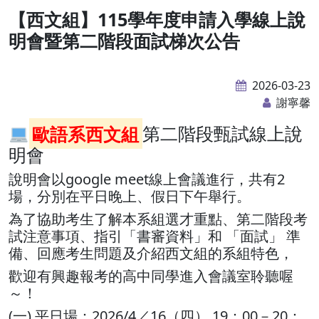
【西文組】115學年度申請入學線上說
明會暨第二階段面試梯次公告
2026-03-23
謝寧馨
歐語系西文組
第二階段甄試線上說
明會
說明會以google meet線上會議進行，共有2
場，分別在平日晚上、假日下午舉行。
為了協助考生了解本系組選才重點、第二階段考
試注意事項、指引「書審資料」和 「面試」 準
備、回應考生問題及介紹西文組的系組特色，
歡迎有興趣報考的高中同學進入會議室聆聽喔
～！
(一) 平日場：2026/4／16（四） 19：00－20：