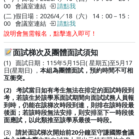
00 會議室連結
請點我
(二 )假日場：2026/4／18（六） 14：00－15：
00 會議室連結
請點我
說明會無需報名，點擊進入即可！
面試梯次及團體面試須知
(1) 面試日期：115年5月15日( 星期五)至5月17
日(星期日) ，
本組為團體面試，預約時間不可相
互衝突。
(2) 考試當日如有考生無法在排定的面試時段到
考，若該生於該學系面試期間向面試試務人員報
到時，仍能在該梯次時段到達，則排在該時段最
後面；若該時段無法安排，則安排至下一時段後
面應試，以此類推至該學系最後一時段。
(3)
請於面試梯次開始前20分鐘至守謙國際會議