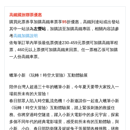
高鐵國旅聯票優惠
購買此票券享加購高鐵車票享
95
折優惠，高鐵到達站或出發站
其中一站須為
左營站
，加購請至加購高鐵專區，相關內容請參
考
高鐵加購說明
依每筆訂單內單張最低票價達230-459元票價可加購高鐵單程
票，460元以上票價可加購高鐵來回票。任一票種乙張可加購
一人份高鐵車票。
蠟筆小新 《玩轉！時空大冒險》互動體驗展
陪伴台灣人超過三十年的蠟筆小新，今年夏天要帶大家投入一
場前所未有的大冒險！
春日部眾人陷入時空亂流危機！小新邀請你一起進入蠟筆小新
《玩轉！時空大冒險》互動體驗展，踏上緊張刺激的救援任
務。你將穿過時空隧道，躍入小新大電影中的多元宇宙，探索
多個不同年代的經典電影場景，感受前所未有的互動體驗，與
小新、小白、春日部防衛隊及妮妮兔子等展開各種挑戰，拯救