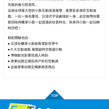
失散的春日部居民。
這個全球最大型的小新互動巡迴展覽，集豐富多感官互動遊
戲、一比一角色重現、沉浸式宇宙劇場於一身，必定能帶你重
新回味與蠟筆小新一起渡過的珍貴時光。快來同小新一起玩轉
時空吧！
精彩體驗包括：
● 沉浸在蠟筆小新經典電影世界中
● 8 大互動遊戲 展開超時空救援行動
● 博物館光影重現感人時刻
● 屏東站限定展區與戶外巨型氣偶
● 必搶屏東站限定獨家精美商品
TOP