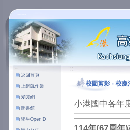
高雄市立小港國民中學
:::
:::
返回首頁
校園剪影
-
校慶
上網飆作業
愛閱網
小港國中各年度
圖書館
學生OpenID
114年(67周年