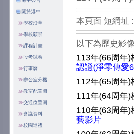
港中公告
關於港中
本頁面 短網址 
學校沿革
學校願景
以下為歷史影
課程計畫
113年(66周年)
段考試卷
認證(淨零傳愛6
行事曆
112年(65周年)
辦公室分機
教室配置圖
111年(64周年
交通位置圖
110年(63周年
會議資料
藝影片
校園巡禮