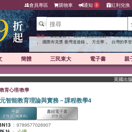
會員專區
購物車
通知
紅利兌換
5
、
、
熱搜：
東野圭吾
高希均教授回憶錄
The Odys
、
、
、
國際布克獎 臺灣漫遊錄
方念華
台灣的李登
文
簡體
三民東大
電子書
親
英國出版界指標
教育心理/教學
元智能教育理論與實務－課程教學4
平裝
書紐電子書
279 元
(無庫存)
210 元
BN13
：
9789577028907
版社
：
心理