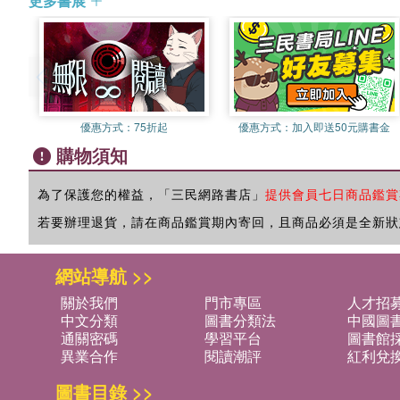
更多書展
優惠方式：
75折起
優惠方式：
加入即送50元購書金
購物須知
為了保護您的權益，「三民網路書店」
提供會員七日商品鑑賞
若要辦理退貨，請在商品鑑賞期內寄回，且商品必須是全新狀
網站導航 >>
關於我們
門市專區
人才招
中文分類
圖書分類法
中國圖
通關密碼
學習平台
圖書館採
異業合作
閱讀潮評
紅利兌
圖書目錄 >>