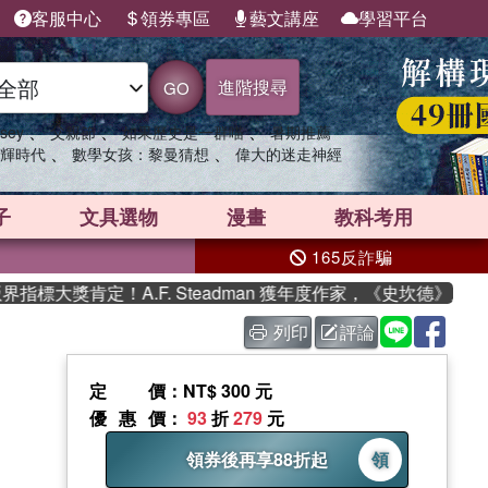
客服中心
領券專區
藝文講座
學習平台
進階搜尋
GO
、
、
、
sey
父親節
如果歷史是一群喵
暑期推薦
、
、
輝時代
數學女孩：黎曼猜想
偉大的迷走神經
子
文具選物
漫畫
教科考用
165反詐騙
大獎肯定！A.F. Steadman 獲年度作家，《史坎德》系列
列印
評論
定價
：NT$ 300 元
優惠價
：
93
折
279
元
領券後再享88折起
領