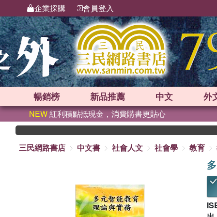
企業採購
會員登入
暢銷榜
新品
推薦
中文
外
NEW
紅利積點抵現金，消費購書更貼心
三民網路書店
中文書
社會人文
社會學
教育
多
IS
出