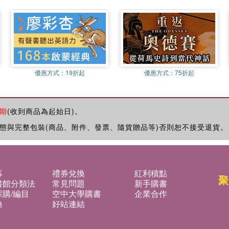
優惠方式：
19折起
優惠方式：
75折起
期
(收到商品為起始日)。
態與完整包裝(商品、附件、發票、隨貨贈品等)否則恕不接受退貨。
募
禮券兌換
紅利積點
聚
書館分類法
常見問題
新手購書
購/編目
空中大學購書
企業合作
換
好站連結