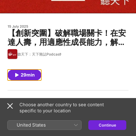
15 July 2025
【創新突圍】破解職場關卡！在安
達人壽，用適應性成長能力，解鎖
更強的自己！
聽天下：天下雜誌Podcast
29min
在多變的職場環境中，我們都渴望一份不只是「穩定」，而
Choose another country to see content
是能不斷成長、跨越自我極限的工作。這一集《創新突
specific to your location
圍》，帶你走進一家用行動實踐職涯多元可能的企業——安
United States
Continue