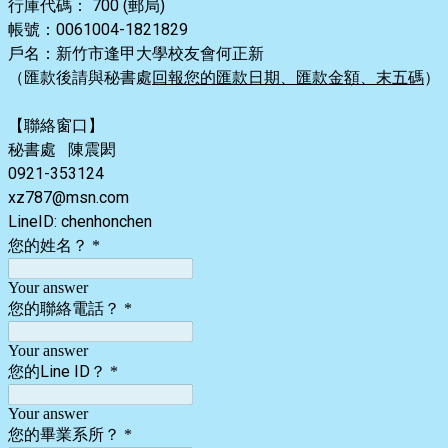
行庫代碼： 700 (郵局)
帳號：0061004-1821829
戶名：新竹市逢甲大學校友會何正新
（匯款後請與秘書處
回報您的匯款日期、匯款金額、末五碼
）
【聯絡窗口】
秘書處 陳震閎
0921-353124
xz787@msn.com
LineID: chenhonchen
您的姓名？
*
Your answer
您的聯絡電話？
*
Your answer
您的Line ID？
*
Your answer
您的畢業系所？
*