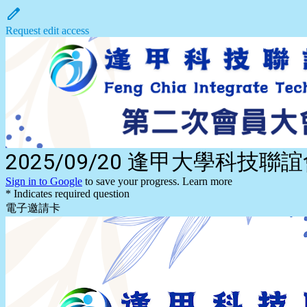
Request edit access
2025/09/20 逢甲大學科技
Sign in to Google
to save your progress.
Learn more
* Indicates required question
電子邀請卡