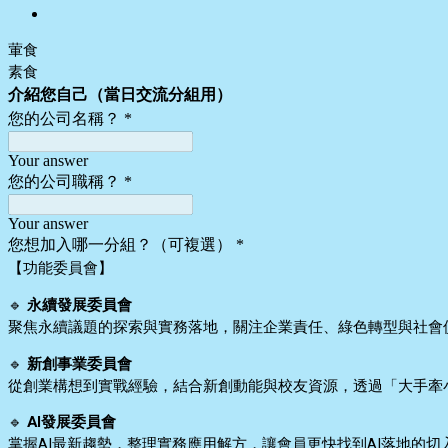
葷食
素食
介紹您自己（當日交流分組用）
您的公司名稱？
*
Your answer
您的公司職稱？
*
Your answer
您想加入哪一分組？（可複選）
*
【功能委員會】
🔹
永續發展委員會
聚焦永續議題的探索與實務落地，關注企業責任、綠色轉型與社會
🔹
新創事業委員會
從創業構想到實戰經驗，結合新創動能與校友資源，透過「大手牽
🔹
AI發展委員會
掌握AI最新趨勢，整理實務應用解方，讓會員更快找到AI落地的