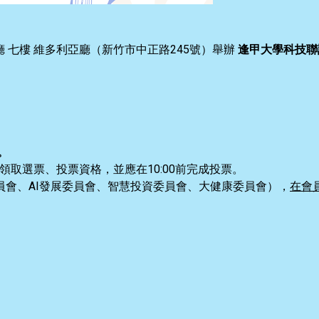
會廳 七樓 維多利亞廳（新竹市中正路245號）舉辦
逢甲大學科技聯
。
有領取選票、投票資格，並應在10:00前完成投票。
員會、AI發展委員會、智慧投資委員會、大健康委員會），
在會