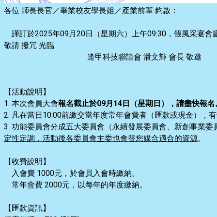
各位 師長長官／畢業校友學長姐／產業前輩 鈞啟：
謹訂於2025年09月20日（星期六）上午09:30，假風采宴
敬請 撥冗
光臨
逢甲科技聯誼會 潘文輝 會長 敬邀
【活動說明】
1. 本次會員大會
報名截止於09月14日（星期日），請盡快報名
2. 凡在當日10:00前繳交當年度常年會費者（匯款或現金），
3. 功能委員會分成五大委員會（永續發展委員會、新創事業委
定性定調，活動後各委員會主委也會替您媒合適合的資源
。
【收費說明】
入會費 1000元，
於會員入會時繳納。
常年會費 2000元，以每年的
年度繳納。
【匯款資訊】