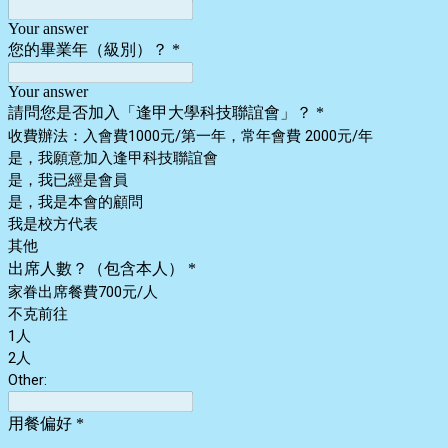
Your answer
您的畢業年（級別）？
*
Your answer
請問您是否加入「逢甲大學科技聯誼會」？
*
收費辦法：入會費1000元/第一年，常年會費 2000元/年
是，我願意加入逢甲科技聯誼會
是，我已經是會員
是，我是本會的顧問
我是校方代表
其他
出席人數？（包含本人）
*
家眷出席餐費700元/人
不克前往
1人
2人
Other:
用餐偏好
*