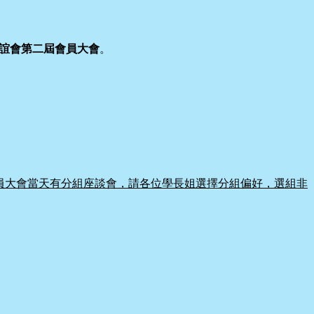
誼會第二屆會員大會
。
員大會當天有分組座談會，請各位學長姐選擇分組偏好，選組非