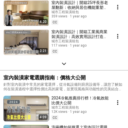
室內裝潢設計｜開箱25坪長形老
屋翻新：收納與居住機能重塑質
感
城市工程裝潢統包
359 views
1 year ago
4:20
CC
室內裝潢設計｜開箱工業風商業
裝潢設計：高效實用設計打造整
潔辦公空間
城市工程裝潢統包
117 views
1 year ago
2:21
CC
室內裝潢家電選購指南：價格大公開
針對室內裝潢中常見的家電選擇，從冷氣設備到廚房設備等，讓您了解如
何在裝潢過程中選擇性價比高的家電，並實現風格與功能性的完美結合。
我們將價格透明化，可依據預算做出最適合的選擇。
2024冷氣推薦排行榜！冷氣效能
比價大公開
城市工程裝潢統包
12K views
1 year ago
4:09
CC
洗碗機如何挑選？室內設計選購