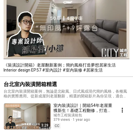
《裝潢設計開箱》老屋翻新案例；簡約風格打造夢想居家生活
Interior design EP.57 #室內設計 #室內裝修 #居家生活
台北室內裝潢開箱精選
台北室內裝潢開箱案例，無論是北歐風、日式風或現代簡約風格，各種風
格的實際應用。從新成屋到老屋翻新，精選的開箱影片為你呈現，適合正
在尋找裝潢靈感或對台北室內裝潢有興趣的您。
室內裝潢設計｜開箱54年老屋重
獲新生！基礎工程翻修，打造北
歐風格的溫馨居家
城市工程裝潢統包
379 views
1 year ago
3:29
CC