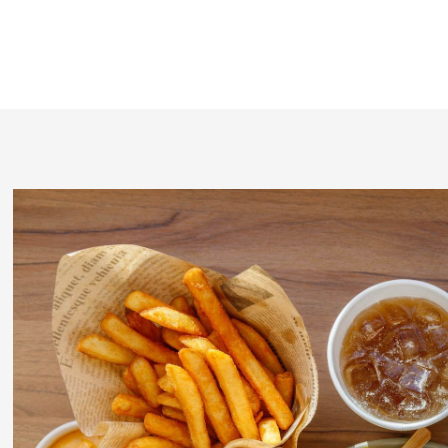
✦ 夏日之旅・三人同行 ✦
海景客房三人同行含早餐與加床
＊適用訂房及入住日期：即日起～9/30
了解更多