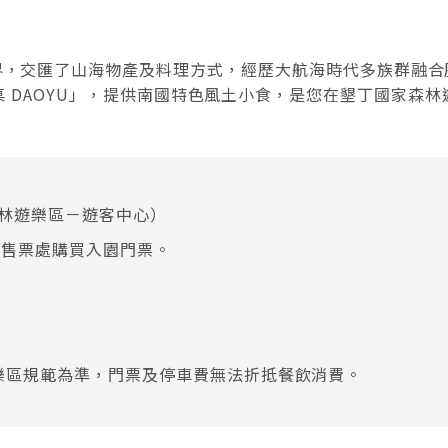
界，交匯了山海物產及料理方式，經歷大航海時代多族群融合
 DAOYU」，提供南國特色風土小食，是您在墾丁國家森
森林遊樂區－遊客中⼼）
口售票處購買入園門票。
。
樂區規範為準，門票及停車費無法折抵餐飲消費。