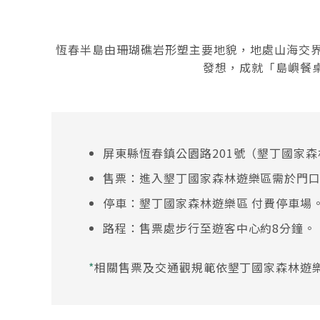
恆春半島由珊瑚礁岩形塑主要地貌，地處山海交
發想，成就「島嶼餐桌
屏東縣恆春鎮公園路201號（墾丁國家
售票：進入墾丁國家森林遊樂區需於門
停車：墾丁國家森林遊樂區 付費停車場
路程：售票處步行至遊客中心約8分鐘。
*
相關售票及交通觀規範依墾丁國家森林遊