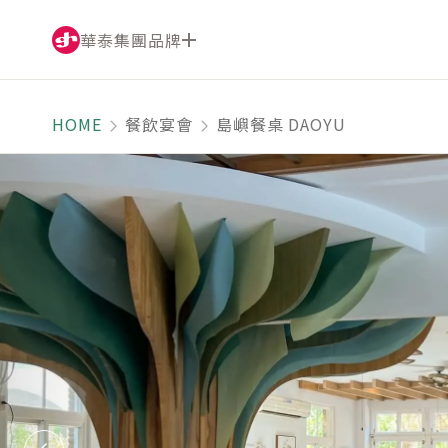
華泰集團品牌
華泰大飯店集團
HOME
餐飲宴會
島嶼餐桌 DAOYU
籌備中事業體
華泰瑞舍
賦樂旅居
九華樓
驢子餐廳
EAST END
華漾
華泰名品城