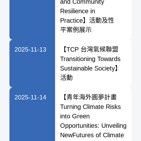
and Community
Resilience in
Practice】活動及性
平案例展示
2025-11-13
【TCP 台灣氣候聯盟
Transitioning Towards
Sustainable Society】
活動
2025-11-14
【青年海外圓夢計畫
Turning Climate Risks
into Green
Opportunities: Unveiling
NewFutures of Climate