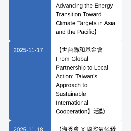
Advancing the Energy
Transition Toward
Climate Targets in Asia
and the Pacific】
2025-11-17
【世台聯和基金會
From Global
Partnership to Local
Action: Taiwan’s
Approach to
Sustainable
International
Cooperation】活動
2025-11-18
【海委會 X 國際氣候發