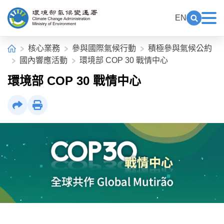
中央內容區塊[快捷鍵Alt+C]
:::
EN
展開關鍵
展
環境部氣候變遷署全球資訊網
:::
首頁
核心業務
參與國際氣候行動
積極參與氣候公約
國內響應活動
環境部 COP 30 戰情中心
環境部 COP 30 戰情中心
社群分享
列印