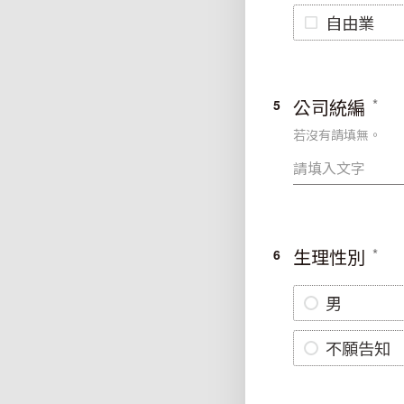
自由業
公司統編
5
若沒有請填無。
生理性別
6
男
不願告知