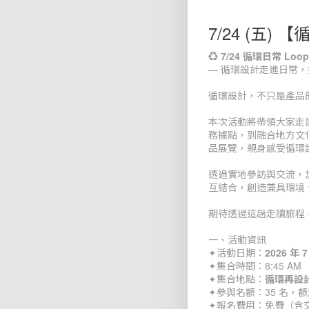
7/24 (五)
♻️ 7/24 循環日常 Lo
— 循環設計走進日常
循環設計，不只是產品
本次活動將帶領大家走
務據點，到融合地方文化
品展覽，親身感受循環
透過實地參訪與交流，
互結合，創造兼具環境
期待透過這趟走讀旅程
一、活動資訊
✦活動日期：
2026 年 
✦集合時間：8:45 AM
✦集合地點：
循環再設
✦參與名額：35 名，
✦報名費用：免費（含