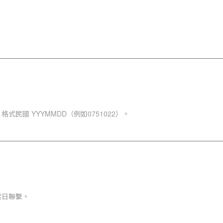
。
式民國 YYYMMDD（例如0751022）。
當日聯繫。