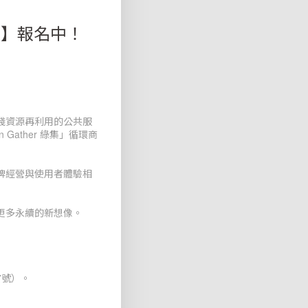
域走讀】報名中！
踐資源再利用的公共服
ather 綠集」循環商
牌經營與使用者體驗相
更多永續的新想像。
7號）。