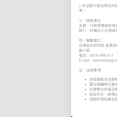
※ 本活動行程及參訪
準。
三、辦理單位
主辦：行政院環境部資
執行：財團法人台灣設
四、聯繫窗口
台灣設計研究院 產業前
張小姐
電話：0918-986-811
E-mail：esme4design.
五、注意事項
全程需配合主辦
當日請攜帶可重
主辦單位保留活
如因天災、疫情或
活動採預先報名制