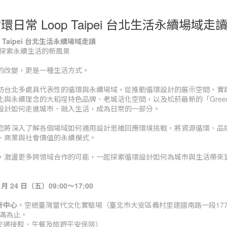
 【循環日常 Loop Taipei 台北生活永續場
op Taipei 台北生活永續場域走讀
，探索永續生活的新風景
的改變，更是一種生活方式。
訪台北多處具代表性的循環與永續場域，從推動循環設計的展示空間、實
與永續理念的大稻埕特色品牌、老城活化空間，以及松菸最新的「Green G
設計如何走進城市、融入生活，成為日常的一部分。
您將深入了解各個場域如何運用設計思維回應環境挑戰，將資源循環、品
、商業與社會價值的永續模式。
，激盪更多跨領域合作的可能，一起探索循環設計如何為城市與生活帶來
7 月 24 日（五）09:00～17:00
計中心
。空總臺灣當代文化實驗場（臺北市大安區義村里建國南路一段17
額滿為止。
交通接駁、午餐及旅遊平安保險）