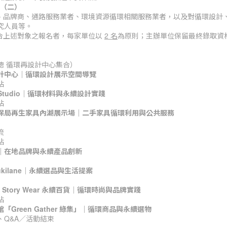
 日（二）
、品牌商、通路服務業者、環境資源循環相關服務業者，以及對循環設計
究人員等。
符合上述對象之報名者，每家單位以
2 名
為原則；主辦單位保留最終錄取資
到（空總 循環再設計中心集合）
計中心｜循環設計展示空間導覽
站
 Studio｜循環材料與永續設計實踐
站
保局再生家具內湖展示場｜二手家具循環利用與公共服務
流
站
｜在地品牌與永續產品創新
ukilane｜永續選品與生活提案
of Story Wear 永續百貨｜循環時尚與品牌實踐
站
「Green Gather 綠集」｜循環商品與永續選物
交流、Q&A／活動結束