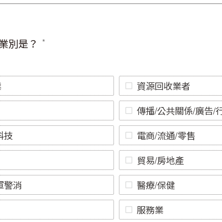
業別是？
業
資源回收業者
傳播/公共關係/廣告/
科技
電商/流通/零售
貿易/房地產
軍警消
醫療/保健
服務業