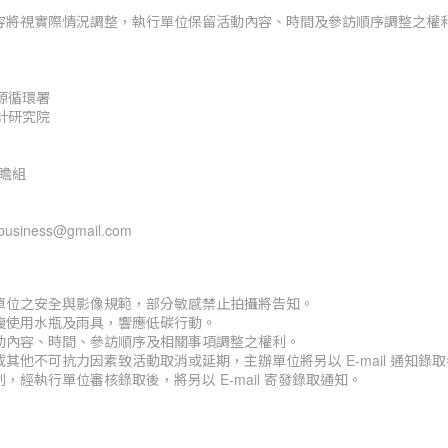
內容將視實際情況調整，執行單位保留活動內容、時間及參訪順序調整之權
源循環署
計研究院
瞻組
business@gmail.com
單位之安全與影像規範，部分敏感禁止拍攝將告知。
複使用水瓶及雨具，響應低碳行動。
動內容、時間、參訪順序及相關事項調整之權利。
其他不可抗力因素致活動取消或延期，主辦單位將另以 E-mail 通知錄
，經執行單位審核錄取後，將另以 E-mail 寄發錄取通知。