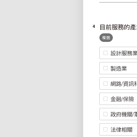
目前服務的產
4
複選
設計服務
製造業
網路/資訊
金融/保險
政府機關/
法律相關