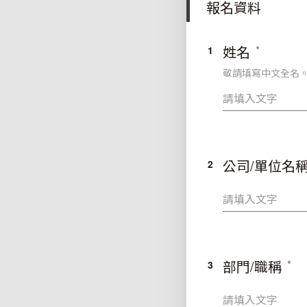
報名資料
姓名
1
敬請填寫中文全名
公司/單位名
2
部門/職稱
3