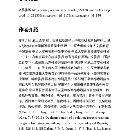
各界推薦 https: www.psy.com.tw ec99 ushop20128 GoodsDescr.asp?
prod_id=21133&amp;parent_id=117&amp;category_id=146
作者介紹
作者介紹 潘正德學 歷：美國威斯康辛大學教育研究所輔導碩士 國
立彰化師範大學輔導學系學士經 歷：中原大學教授兼人文與教育
學院院長 中原大學教授兼學生事務長 中原大學副教授兼學生輔導
中心主任 高教評鑑中心評鑑委員 教育部統合視導訪視委員 《通識
教育學刊》總編輯 台灣輔導與諮商學會理監事 光武工專學生輔導
中心組長、主任 天主教徐匯中學輔導教師現 任：中原大學榮譽教
授 國立臺灣師範大學教育心理與輔導學系兼任教授 《臺灣諮商心
理學報》編輯委員 國家考試命題委員 法務部矯正署輔導專題講座
輔仁大學自我評鑑指導委員 宇宙光全人關懷機構豐盛生命學園專
題講座 中華基督教長老會信友堂教牧輔導專題講座任教科目：輔
導原理與實務、團體輔導、教牧輔導、壓力管理、青少年發展與輔
導、團體動力學研究專長：諮商輔導、團體輔導與歷程、焦點短期
理論、教牧輔導、哀傷輔導、通識全人教育等學術著作：● 期刊論
文Pan, J. D. P., Deng, L.-Y. F., Tsia, S.-L., Jiang, J.-R. K., &amp;
Wang, Y. J. (2016). Qualitative study of a solution-focused training
program for Taiwanese military instructors. Psychological Reports,
118, 626-648. (SSCI)Pan, J. D. P., Deng, L.-Y. F., Tsai, S.-L., &amp;