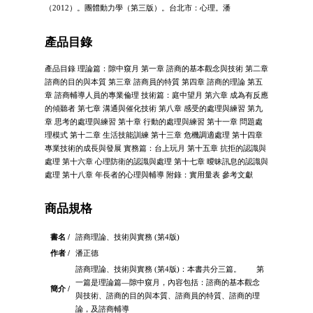
（2012）。團體動力學（第三版）。台北市：心理。潘
產品目錄
產品目錄 理論篇：隙中窺月 第一章 諮商的基本觀念與技術 第二章
諮商的目的與本質 第三章 諮商員的特質 第四章 諮商的理論 第五
章 諮商輔導人員的專業倫理 技術篇：庭中望月 第六章 成為有反應
的傾聽者 第七章 溝通與催化技術 第八章 感受的處理與練習 第九
章 思考的處理與練習 第十章 行動的處理與練習 第十一章 問題處
理模式 第十二章 生活技能訓練 第十三章 危機調適處理 第十四章
專業技術的成長與發展 實務篇：台上玩月 第十五章 抗拒的認識與
處理 第十六章 心理防衛的認識與處理 第十七章 曖昧訊息的認識與
處理 第十八章 年長者的心理與輔導 附錄：實用量表 參考文獻
商品規格
書名 /
諮商理論、技術與實務 (第4版)
作者 /
潘正德
諮商理論、技術與實務 (第4版)：本書共分三篇。 第
一篇是理論篇—隙中窺月，內容包括：諮商的基本觀念
簡介 /
與技術、諮商的目的與本質、諮商員的特質、諮商的理
論，及諮商輔導