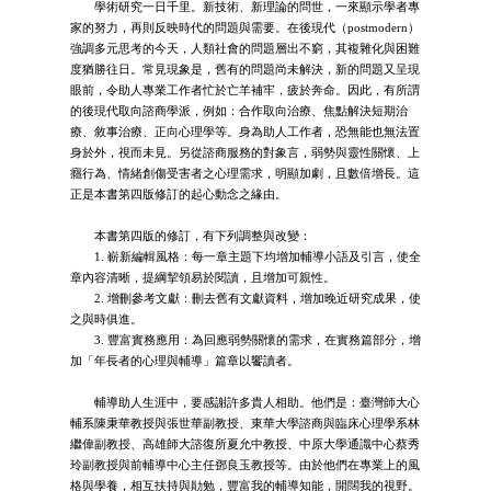
學術研究一日千里。新技術、新理論的問世，一來顯示學者專
家的努力，再則反映時代的問題與需要。在後現代（postmodern）
強調多元思考的今天，人類社會的問題層出不窮，其複雜化與困難
度猶勝往日。常見現象是，舊有的問題尚未解決，新的問題又呈現
眼前，令助人專業工作者忙於亡羊補牢，疲於奔命。因此，有所謂
的後現代取向諮商學派，例如：合作取向治療、焦點解決短期治
療、敘事治療、正向心理學等。身為助人工作者，恐無能也無法置
身於外，視而未見。另從諮商服務的對象言，弱勢與靈性關懷、上
癮行為、情緒創傷受害者之心理需求，明顯加劇，且數倍增長。這
正是本書第四版修訂的起心動念之緣由。
本書第四版的修訂，有下列調整與改變：
1. 嶄新編輯風格：每一章主題下均增加輔導小語及引言，使全
章內容清晰，提綱挈領易於閱讀，且增加可親性。
2. 增刪參考文獻：刪去舊有文獻資料，增加晚近研究成果，使
之與時俱進。
3. 豐富實務應用：為回應弱勢關懷的需求，在實務篇部分，增
加「年長者的心理與輔導」篇章以饗讀者。
輔導助人生涯中，要感謝許多貴人相助。他們是：臺灣師大心
輔系陳秉華教授與張世華副教授、東華大學諮商與臨床心理學系林
繼偉副教授、高雄師大諮復所夏允中教授、中原大學通識中心蔡秀
玲副教授與前輔導中心主任鄧良玉教授等。由於他們在專業上的風
格與學養，相互扶持與勛勉，豐富我的輔導知能，開闊我的視野。