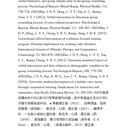
verbal behaviors, and group climate early in the group counseling
process. Psychological Reports: Mental &amp; Physical Health, 111,
739-754. (SSCI)Pan, J. D. P., Deng, L.-Y. F., Fan, A. C., &amp;
Yuan, S. S. J. (2012). Verbal interactions in Taiwanese group
counseling process: A cross-cultural perspective. Psychological
Reports: Mental &amp; Physical Health, 111, 349-363. (SSCI)Pan, J.
D. P., Deng, L.-Y. F., Chang, S. H. S., &amp; Jiang, J.-R. K. (2011).
Correctional officers?perceptions of a solution-focused training
program: Potential implications for working with offenders.
International Journal of Offender Therapy and Comparative
Criminology, 55, 863-879. (SSCI)Pan, J. D. P., Deng, L.-Y. F., Tsai,
S.-L., &amp; Chang, S. H. S. (2011). Taiwanese members?report of
verbal interactions and their relations to demographic variables in the
group counseling process. Psychological Reports, 108, 779-790.
(SSCI)Pan, J. D. P., Pan, H. M. G., Lee, C. Y., &amp; Chang, S. H. S.
(2010). University students?perceptions of a holistic care course
through cooperative learning: Implications for instructors and
researchers. Asia Pacific Education Review, 11, 199-209. (SSCI)發表
於國內外TSSCI及SSCI等學術期刊48篇，其中單篇論文至2022年5
月被引用最高達90次。● 專書潘正德（2022）。諮商理論、技術
與實務（第四版）。新北市：心理。潘正德（2021）。輔導手
札：一位助人者的心靈向度。新北市：心理。潘正德（譯）
（2018）。悠哉樂活：壓力管理的八把金鑰（原作者：E. A.
Scott）。新北市：心理。（原著出版年：2013）潘正德