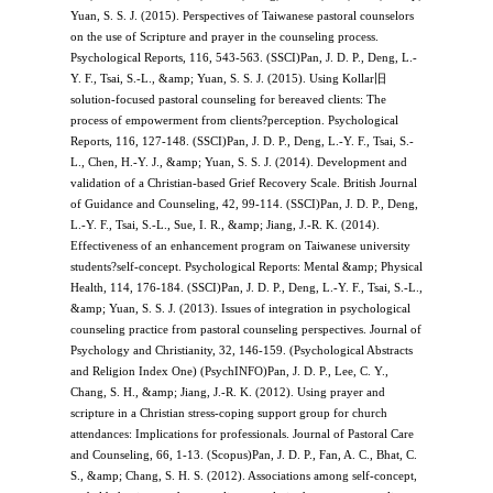
Yuan, S. S. J. (2015). Perspectives of Taiwanese pastoral counselors
on the use of Scripture and prayer in the counseling process.
Psychological Reports, 116, 543-563. (SSCI)Pan, J. D. P., Deng, L.-
Y. F., Tsai, S.-L., &amp; Yuan, S. S. J. (2015). Using Kollar旧
solution-focused pastoral counseling for bereaved clients: The
process of empowerment from clients?perception. Psychological
Reports, 116, 127-148. (SSCI)Pan, J. D. P., Deng, L.-Y. F., Tsai, S.-
L., Chen, H.-Y. J., &amp; Yuan, S. S. J. (2014). Development and
validation of a Christian-based Grief Recovery Scale. British Journal
of Guidance and Counseling, 42, 99-114. (SSCI)Pan, J. D. P., Deng,
L.-Y. F., Tsai, S.-L., Sue, I. R., &amp; Jiang, J.-R. K. (2014).
Effectiveness of an enhancement program on Taiwanese university
students?self-concept. Psychological Reports: Mental &amp; Physical
Health, 114, 176-184. (SSCI)Pan, J. D. P., Deng, L.-Y. F., Tsai, S.-L.,
&amp; Yuan, S. S. J. (2013). Issues of integration in psychological
counseling practice from pastoral counseling perspectives. Journal of
Psychology and Christianity, 32, 146-159. (Psychological Abstracts
and Religion Index One) (PsychINFO)Pan, J. D. P., Lee, C. Y.,
Chang, S. H., &amp; Jiang, J.-R. K. (2012). Using prayer and
scripture in a Christian stress-coping support group for church
attendances: Implications for professionals. Journal of Pastoral Care
and Counseling, 66, 1-13. (Scopus)Pan, J. D. P., Fan, A. C., Bhat, C.
S., &amp; Chang, S. H. S. (2012). Associations among self-concept,