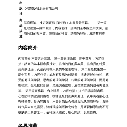
出
版
心理出版社股份有限公司
社
商
諮商理論、技術與實務 (第4版)：本書共分三篇。 第一篇
品
是理論篇—隙中窺月，內容包括：諮商的基本觀念與技術、諮
描
商的目的與本質、諮商員的特質、諮商的理論，及諮商輔導
述
內容簡介
內容簡介 本書共分三篇。 第一篇是理論篇—隙中窺月，內容包
括：諮商的基本觀念與技術、諮商的目的與本質、諮商員的特質、
諮商的理論，及諮商輔導人員的專業倫理等。 第二篇是技術篇—
庭中望月，內容包括：成為有反應的傾聽者、溝通與催化技術、感
受的處理與練習、思考的處理與練習、行動的處理與練習、問題處
理模式、生活技能訓練、危機調適處理，及專業技術的成長與發展
等。 第三篇實務篇—台上玩月，內容包括：抗拒的認識與處理、
心理防衛的認識與處理、曖昧訊息的認識與處理，及年長者的心理
與輔導等。從內容來看，本書具備結合傳統與現代諮商理論，反映
時代與未來之需要，淬鍊理論與經驗之特色，是研習輔導諮商不可
或缺的工具書之一，值得深入瀏覽，細心閱讀，反思自得。
各界推薦