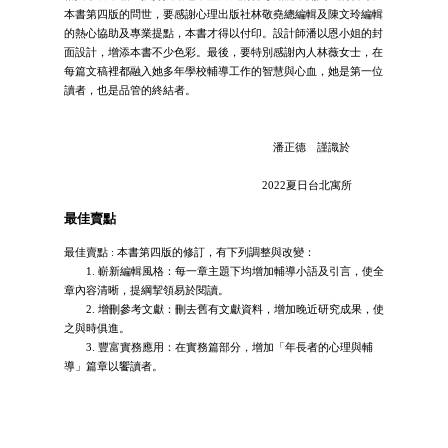
本書第四版的問世，要感謝心理出版社林敬堯總編輯及陳文玲編輯
的熱心協助及專業提點，本書才得以付印。設計師潘以恩小姐的封
面設計，增添本書不少色彩。最後，要特別感謝內人林薇女士，在
每篇文稿裡都融入她多年學校輔導工作的智慧與心血，她是第一位
讀者，也是品管的終結者。
潘正德 謹識於
2022夏日台北寓所
最佳賣點
最佳賣點 : 本書第四版的修訂，有下列調整與改變：
1. 嶄新編輯風格：每一章主題下均增加輔導小語及引言，使全
章內容清晰，提綱挈領易於閱讀。
2. 增刪參考文獻：刪去舊有文獻資料，增加晚近研究成果，使
之與時俱進。
3. 豐富實務應用：在實務篇部分，增加「年長者的心理與輔
導」篇章以饗讀者。