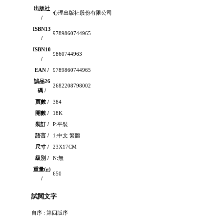
出版社
心理出版社股份有限公司
/
ISBN13
9789860744965
/
ISBN10
9860744963
/
EAN /
9789860744965
誠品26
2682208798002
碼 /
頁數 /
384
開數 /
18K
裝訂 /
P:平裝
語言 /
1:中文 繁體
尺寸 /
23X17CM
級別 /
N:無
重量(g)
650
/
試閱文字
自序 : 第四版序