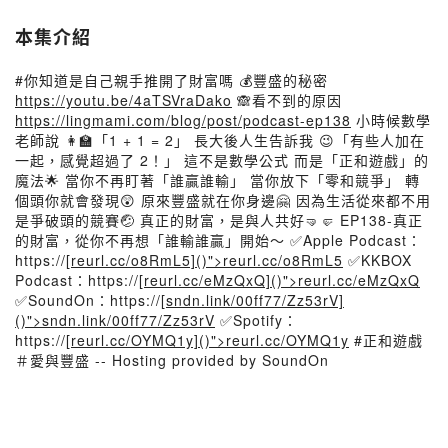
本集介紹
#你知道是自己親手推開了財富嗎 💰豐盛的秘密
https://youtu.be/4aTSVraDako
🙈看不到的原因
https://lingmami.com/blog/post/podcast-ep138
小時候數學
老師說 👩‍🏫「1 + 1 = 2」 長大後人生告訴我 😉「有些人加在
一起，感覺超過了 2！」 這不是數學公式 而是「正和遊戲」的
魔法🌟 當你不再盯著「誰贏誰輸」 當你放下「零和競爭」 轉
個頭你就會發現😲 原來豐盛就在你身邊🤗 因為生活從來都不用
是爭破頭的競賽🤕 真正的財富，是與人共好🤜🤛 EP138-真正
的財富，從你不再想「誰輸誰贏」開始～ ✅Apple Podcast：
https://[
reurl.cc/o8RmL5]()">reurl.cc/o8RmL5
✅KKBOX
Podcast：https://[
reurl.cc/eMzQxQ]()">reurl.cc/eMzQxQ
✅SoundOn：https://[
sndn.link/00ff77/Zz53rV]
()">sndn.link/00ff77/Zz53rV
✅Spotify：
https://[
reurl.cc/OYMQ1y]()">reurl.cc/OYMQ1y
#正和遊戲
＃愛與豐盛 -- Hosting provided by SoundOn