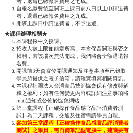
者，退還已繳報名費用之七成。
自報名繳費後至開班上課日前八日以上申請退費
者，退還已繳報名費用之九成。
開班上課日申請退費者，不予退還。
★課程辦理相關★
本課程採中文授課。
招收人數上限如簡章所寫，本會保留開班與否之
權利，若該場次無法開成，我們將會全額退還報
名費。
開課前3天會寄發開課通知及注意事項至已錄取
學員所提供之電子信箱，請確實填寫相關資訊。
本課程社團法人台灣食品技師協會保有修改與解
釋之權利；如有任何變更內容或詳細注意事項將
mail通知或公佈於協會網站。
第三堂課程【正確操作食品感官品評消費者測
試】為二天課程，交通及住宿需請學員自理。
參加第三堂課程【正確操作食品感官品評消費者
測試】之學員，需自備筆記型電腦中，建議要有