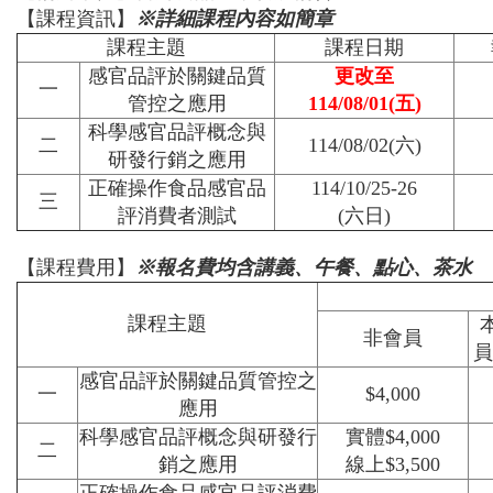
【課程資訊】
※詳細課程內容如簡章
課程主題
課程日期
感官品評於關鍵品質
更改至
一
管控之應用
114/08/01(五)
科學感官品評概念與
二
114/08/02(六)
研發行銷之應用
正確操作食品感官品
114/10/25-26
三
評消費者測試
(六日)
【課程費用】
※報名費均含講義、午餐、點心、茶水
課程主題
非會員
員
感官品評於關鍵品質管控之
一
$4,000
應用
科學感官品評概念與研發行
實體$4,000
二
銷之應用
線上$3,500