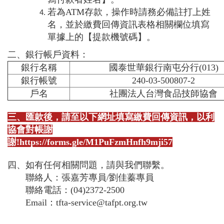
若為ATM存款，操作時請務必備註打上姓
名，並於繳費回傳資訊表格相關欄位填寫
單據上的【提款機號碼】。
二、銀行帳戶資料：
銀行名稱
國泰世華銀行南屯分行(013)
銀行帳號
240-03-500807-2
戶名
社團法人台灣食品技師協會
三、匯款後，請至以下網址填寫繳費回傳資訊，以利
協會對帳謝
謝!
https://forms.gle/M1PuFzmHnfh9mji57
四、如有任何相關問題，請與我們聯繫。
聯絡人：張嘉芳專員/劉佳蓁專員
聯絡電話：(04)2372-2500
Email：tfta-service@tafpt.org.tw