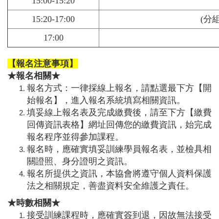
15:00-15:20
15:20-17:00
(分
17:00
【報名注意事項】​​​​​
★報名相關★
報名方式：一律採線上報名，請點選最下方【開
始報名】，進入報名系統填寫相關資訊。
填妥線上報名表及完成繳費後，請至下方【繳費
回傳資訊表格】網址回傳您的繳費資訊，始完成
報名程序並得參加課程。
報名時，應確實填妥訓練學員報名表，並檢具相
關證照、身分證明之資訊。
報名所提供之資訊，本協會將遵守個人資料保護
法之相關規定，善盡資料安全維護之責任。
★時數相關★
接受訓練課程時，應確實簽到退，因故無法接受