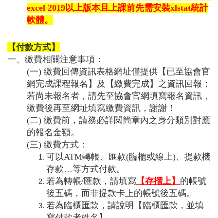
excel 2019以上版本且上課前先需安裝xlstat統計
軟體。
【付款方式】
一、繳費相關注意事項：
(一) 繳費回傳資訊表格網址僅提供【已至協會官
網完成課程報名】及【繳費完成】之資訊回報；
若尚未報名者，請先至協會官網填寫報名資訊，
繳費後再至網址填寫繳費資訊，謝謝！
(二) 繳費前，請務必詳閱簡章內之身分類別對應
的報名金額。
(三) 繳費方式：
可以ATM轉帳、匯款(臨櫃或線上)、提款機
存款…等方式付款。
若為轉帳/匯款，請填寫
【存摺上】
的帳號
後五碼，而非提款卡上的帳號後五碼。
若為臨櫃匯款，請說明【臨櫃匯款，並填
寫付款者姓名】。