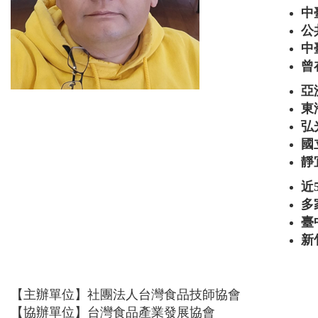
中
公
中
曾
亞
東
弘
國
靜
近
多
臺
新
【主辦單位】社團法人台灣食品技師協會
【協辦單位】台灣食品產業發展協會