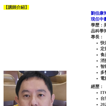
【講師介紹】
劉伯康
現任中
學歷：美國
品科學
專長：
快
定
食
消
智
多
電
經歷：
IT
台
20