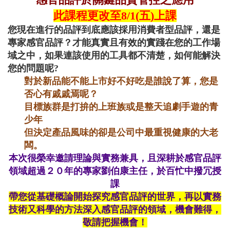
此課程更改至8/1(五)上課
您現在進行的品評到底應該採用消費者型品評，還是
專家感官品評？才能真實且有效的實踐在您的工作場
域之中，如果連該使用的工具都不清楚，如何能解決
您的問題呢?
對於新品能不能上市好不好吃是誰說了算，您是
否心有戚戚焉呢？
目標族群是打拚的上班族或是整天追劇手遊的青
少年
但決定產品風味的卻是公司中最重視健康的大老
闆。
本次很榮幸邀請理論與實務兼具，且深耕於感官品評
領域超過２０年的專家劉伯康主任，於百忙中撥冗授
課
帶您從基礎概論開始探究感官品評的世界，再以實務
技術又科學的方法深入感官品評的領域，機會難得，
敬請把握機會！