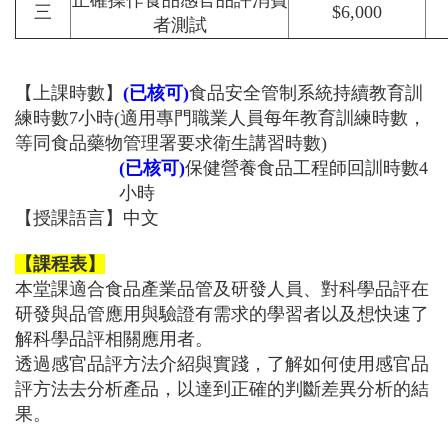
正確操作食品感官品評消費
三
$6,000
者測試
【上課時數】
(已核可
)
食品安全管制系統持續教育訓
練時數7小時(適用專門職業人員每年教育訓練時數，
等同食品藥物管理署要求衛生講習時數)
(已核可
)
保健營養食品工程師回訓時數4
小時
【
授課語言】中文
【課程表】
本堂課適合食品產業品管及研發人員、對科學品評在
研發與品管應用與驗證有需求的學習者以及想快速了
解科學品評相關應用者。
透過感官品評方法介紹與實踐，了解如何使用感官品
評方法去分析產品，以達到正確的判斷差異分析的結
果。