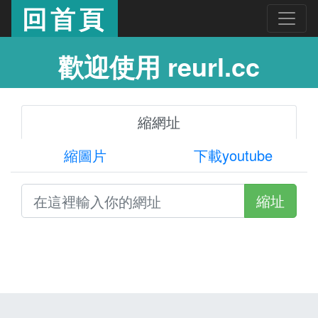
回首頁
歡迎使用 reurl.cc
縮網址
縮圖片
下載youtube
縮址