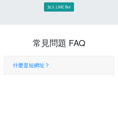
加入 LINE Bot
常見問題 FAQ
什麼是短網址？
短網址是一種將長網址轉換成簡短網址的服
務，讓您可以更方便地分享連結。
使用短網址有什麼好處？