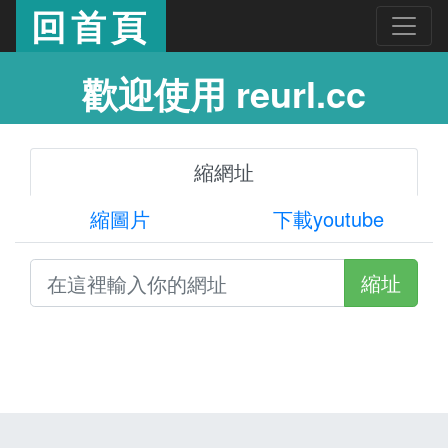
回首頁
歡迎使用 reurl.cc
縮網址
縮圖片
下載youtube
縮址