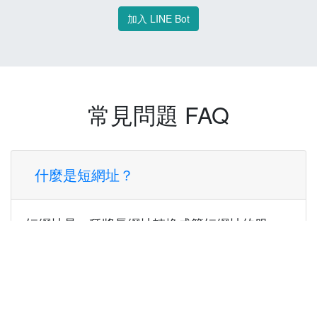
加入 LINE Bot
常見問題 FAQ
什麼是短網址？
短網址是一種將長網址轉換成簡短網址的服
務，讓您可以更方便地分享連結。
使用短網址有什麼好處？