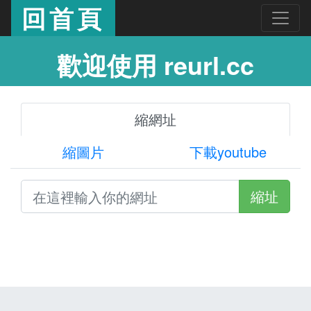
回首頁
歡迎使用 reurl.cc
縮網址
縮圖片
下載youtube
縮址