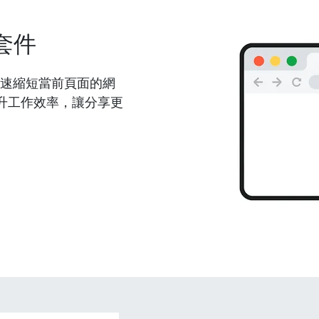
套件
能夠快速縮短當前頁面的網
升工作效率，讓分享更