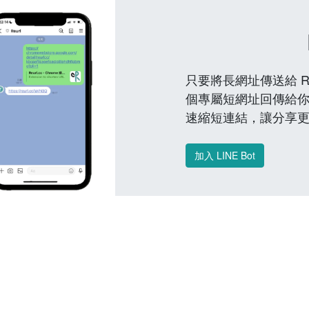
只要將長網址傳送給 Reu
個專屬短網址回傳給你
速縮短連結，讓分享
加入 LINE Bot
常見問題 FAQ