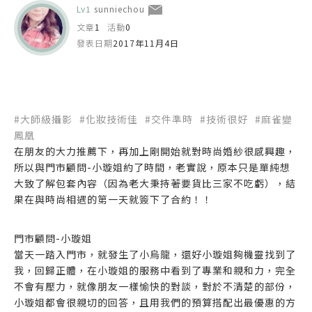
Lv1
sunniechou
文章
1
活動
0
發表日期
2017年11月4日
#大師級攝影
#化妝技術佳
#交件準時
#技術很好
#麻雀變
鳳凰
在朋友的大力推薦下，再加上剛開始就對時尚婚紗很感興趣，
所以與門市顧問-小璇姐約了時間，老實說，原本只是單純想
大致了解包套內容（因為老大秉持著要貨比三家不吃虧），結
果在與時尚相遇的第一天就簽下了合約！！
門市顧問-小璇姐
當天一踏入門市，就發生了小烏龍，還好小璇姐夠機靈找到了
我，回歸正體，在小璇姐的服務中看到了專業和親和力，完全
不會有壓力，就像朋友一樣愉快的對談，對於不清楚的部份，
小璇姐都會很親切的回答，且用我們的預算搭配出最優惠的方