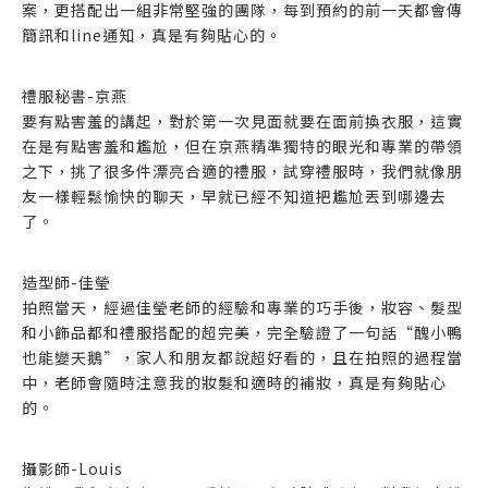
案，更搭配出一組非常堅強的團隊，每到預約的前一天都會傳
簡訊和line通知，真是有夠貼心的。
禮服秘書-京燕
要有點害羞的講起，對於第一次見面就要在面前換衣服，這實
在是有點害羞和尷尬，但在京燕精準獨特的眼光和專業的帶領
之下，挑了很多件漂亮合適的禮服，試穿禮服時，我們就像朋
友一樣輕鬆愉快的聊天，早就已經不知道把尷尬丟到哪邊去
了。
造型師-佳瑩
拍照當天，經過佳瑩老師的經驗和專業的巧手後，妝容、髮型
和小飾品都和禮服搭配的超完美，完全驗證了一句話“醜小鴨
也能變天鵝”，家人和朋友都說超好看的，且在拍照的過程當
中，老師會隨時注意我的妝髮和適時的補妝，真是有夠貼心
的。
攝影師-Louis