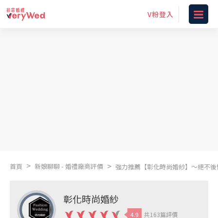
V粉登入
婚禮廠商評價
新娘活動
結婚經驗分享
婚禮最新趨勢
婚姻經營
婚禮流程規劃
新娘二手轉讓
禮俗小學堂
VIP 限定
專題報導
結婚聊聊
婚禮表格
首頁
新娘聊聊 - 婚禮廠商評價
強力推薦【彰化時尚婚紗】～絕不後
彰化時尚婚紗
4.9
共163篇評價