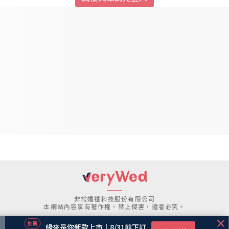
非常婚禮科技股份有限公司
本網站內容享有著作權，禁止侵害，違者必究。
Copyright © 2000-2020 veryWed.com
緣來是你新款上市｜8/31前下訂