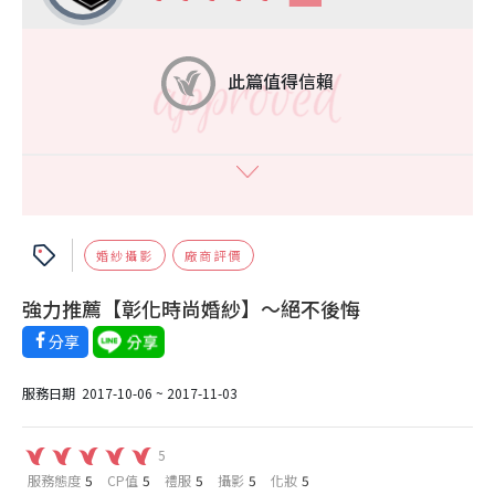
此篇值得信賴
會員手機認證
真實消費證明
婚紗攝影
廠商評價
客服＋系統審核
公開透明投票
強力推薦【彰化時尚婚紗】～絕不後悔
分享
服務日期
2017-10-06 ~ 2017-11-03
5
服務態度
5
CP值
5
禮服
5
攝影
5
化妝
5