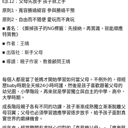
Ep.12：父母先放手
孩子就上手
原則1、寬容勝過縱容
參與勝過干預
原則2、自由而不隨便
愛玩而不貪玩
■
書名：《撕掉孩子的NG標籤：先接納，再賞識，就能順應
特質教》
■
作者：王晴
■
出版社：新手父母
■
導讀：親子作家、教養顧問王晴
每個人都是當了爸媽才開始學習如何當父母。不例外的，得經
歷baby時期全天候24小時呵護，然後是孩子喜歡跟著父母的
幼兒園、小學階段，再來就是學習獨立與自主的中學、高中、
大學時期。
成長階段親子各有不同的功課，孩子漸漸成熟獨立漸漸脫離父
母羽翼；父母也必須學習適應學習逐步放手，給予孩子面對真
實世界的磨練機會。
近年來，經常聽聞有求好心切型的「直昇機父母」、「魔鬼氈