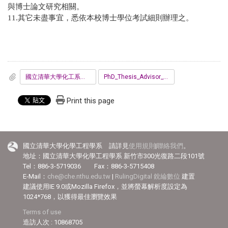
與博士論文研究相關。
11.
其它未盡事宜，悉依本校博士學位考試細則辦理之。
國立清華大學化工系博士班研究生指導教授同意書.pdf
PhD_Thesis_Advisor_Agreement_Form.pdf
Print this page
國立清華大學化學工程學系 請詳見
使用規則
|
聯絡我們
。
地址：國立清華大學化學工程學系 新竹市300光復路二段101號
Tel：886-3-5719036 Fax：886-3-5715408
E-Mail：
che@che.nthu.edu.tw
|
RulingDigital 銳綸數位
建置
建議使用IE 9.0或Mozilla Firefox，並將螢幕解析度設定為
1024*768，以獲得最佳瀏覽效果
Terms of use
造訪人次 : 10868705