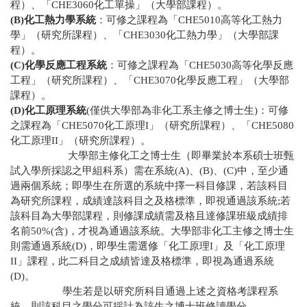
程）、「
CHE3060
化工單操」（大學部課程）。
(B)
化工熱力學系統
：可修之課程為「
CHE5010
高等化工熱力
學」（研究所課程）、「
CHE3030
化工熱力學」（大學部課
程）。
(C)
化學反應工程系統
：可修之課程為「
CHE5030
高等化學反應
工程」（研究所課程）、「
CHE3070
化學反應工程」（大學部
課程）。
(D)
化工原理系統
(
僅供大學部為非化工系主修之博士生
)
：可修
之課程為「
CHE5070
化工原理
I
」（研究所課程）、「
CHE5080
化工原理
II
」（研究所課程）。
大學部主修化工之博士生（即畢業於本系碩士班甄
試入學所採認之甲組科系）需在系統
(A)
、
(B)
、
(C)
中，至少通
過兩個系統；即學生在所選的系統中擇一科目修課，若該科目
為研究所課程，成績達該科目之及格標準，即視通過該系統
;
若
該科目為大學部課程，則修課成績需及格且達修課班級成績排
名前
50%(
含
)
，才視為通過該系統。大學部非化工主修之博士生
則需通過系統
(D)
，即學生需選修「化工原理
I
」及「化工原理
II
」課程，此二科目之成績皆達及格標準，即視為通過系統
(D)
。
學生若是以研究所科目通過上述之資格考課程系
統，則該科目之學分可採計為該生之博士班修讀學分。