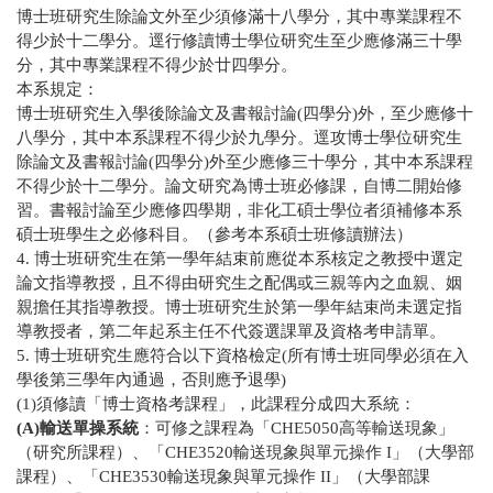
博士班研究生除論文外至少須修滿十八學分，其中專業課程不
得少於十二學分。逕行修讀博士學位研究生至少應修滿三十學
分，其中專業課程不得少於廿四學分。
本系規定：
博士班研究生入學後除論文及書報討論
(
四學分
)
外，至少應修十
八學分，其中本系課程不得少於九學分。逕攻博士學位研究生
除論文及書報討論
(
四學分
)
外至少應修三十學分，其中本系課程
不得少於十二學分。論文研究為博士班必修課，自博二開始修
習。書報討論至少應修四學期，非化工碩士學位者須補修本系
碩士班學生之必修科目。（參考本系碩士班修讀辦法）
4.
博士班研究生在第一學年結束前應從本系核定之教授中選定
論文指導教授，且不得由研究生之配偶或三親等內之血親、姻
親擔任其指導教授。博士班研究生於第一學年結束尚未選定指
導教授者，第二年起系主任不代簽選課單及資格考申請單。
5.
博士班研究生應符合以下資格檢定
(
所有博士班同學必須在入
學後第三學年內通過，否則應予退學
)
(1)
須修讀「博士資格考課程」，此課程分成四大系統：
(A)
輸送單操系統
：可修之課程為「
CHE5050
高等輸送現象」
（研究所課程）、「
CHE3520
輸送現象與單元操作
I
」（大學部
課程）、「
CHE3530
輸送現象與單元操作
II
」（大學部課