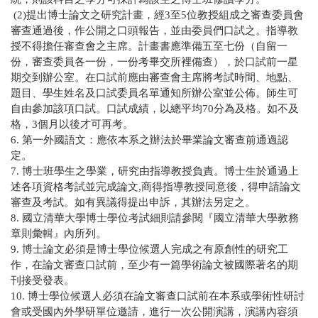
(2)
提出博士論文之研究計畫，經
3
至
5
位教授組成之審查委員會
審查通過後，作公開之口頭報告，並由委員們口試之。指導教
授不得擔任審查會之主席。計畫書應準備五至七份（自留一
份，審查委員各一份，一份考畢交所裡備查），於口試前一星
期交到辦公室。在口試前應由審查會主席將考試時間、地點、
題目、學生姓名及口試委員名單通知所辦公室並公佈。師生可
自由參加該項口試。口試成績，以總平均
70
分為及格。如不及
格，
3
個月以後才可再考。
6.
第一外國語文：應依本系之辦法於畢業論文審查前通過認
定。
7.
博士班學生之學業，研究由指導教授負責。博士生於通過上
述各項資格考試並完成論文
,
商得指導教授同意後，得申請論文
審查及考試。如有異議得提出申訴，其辦法另定之。
8.
國立清華大學博士學位考試細則請參閱『國立清華大學教務
章則彙輯』內所列。
9.
博士論文必須是博士學位候選人完成之有原創性的研究工
作，在論文審查口試前，至少有一篇學術論文被國際著名的期
刊接受發表。
10.
博士學位候選人必須在論文審查口試前在本系或學術性研討
會或受國內外學研單位邀請，進行一次公開演講，演講內容須