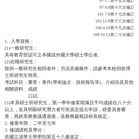
97.1.7
第十五次修訂
97.9.8
第十六次修訂
101.7.9
第十七次修訂
102.12.9
第十八次修訂
106.4.10
第十九次修訂
109.10.12
第二十次修訂
1.
入學資格：
(1)
一般研究生：
具有教育部認可之本國或外國大學碩士學位者。
(2)
在職研究生：
除與一般研究生相同者外，另須具備條件，請參考本校招收博
士班研究生簡章。
考試科目：審查：著作
(
學術論文、技術報告等
)
、介紹信及其他
相關資料、成績
口試
(3)
本系碩士班研究生，第一學年修業期滿且平均成績在八十分
以上，並具明顯研究潛力者可依規定提出申請，經委員會審
查，再經系務會議通過後，送教務處報請校長核定。
2.
修業年限：二年至七年
3.
修讀課程及學分：
依國立清華大學學則第五十八條規定：