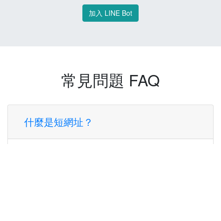
加入 LINE Bot
常見問題 FAQ
什麼是短網址？
短網址是一種將長網址轉換成簡短網址的服
務，讓您可以更方便地分享連結。
使用短網址有什麼好處？