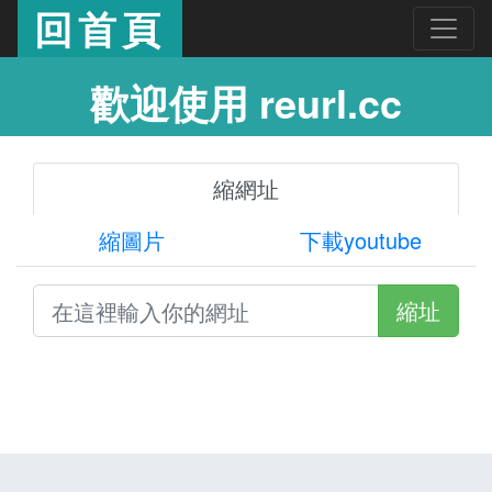
回首頁
歡迎使用 reurl.cc
縮網址
縮圖片
下載youtube
縮址