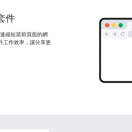
套件
能夠快速縮短當前頁面的網
升工作效率，讓分享更