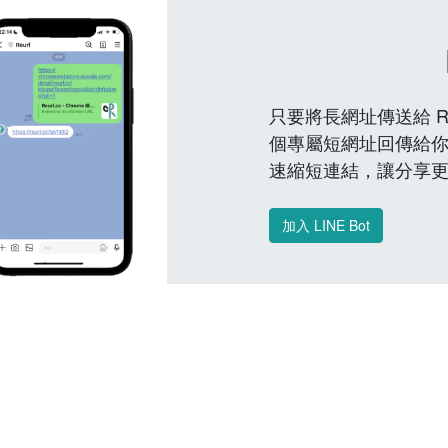
只要將長網址傳送給 Reu
個專屬短網址回傳給你
速縮短連結，讓分享
加入 LINE Bot
常見問題 FAQ