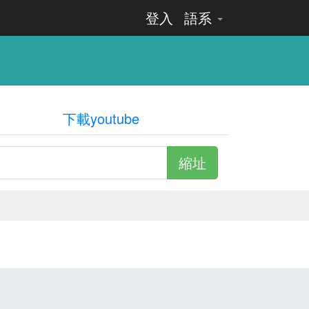
登入
語系
下載youtube
縮址