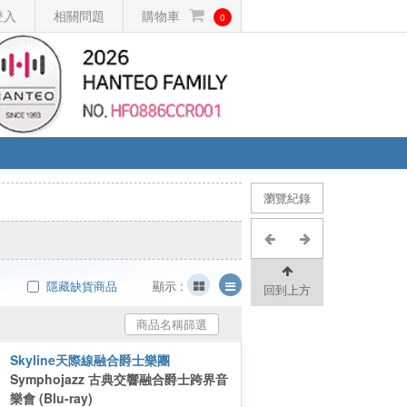
登入
相關問題
購物車
0
瀏覽紀錄
隱藏缺貨商品
顯示 :
回到上方
商品名稱篩選
Skyline天際線融合爵士樂團
Symphojazz 古典交響融合爵士跨界音
樂會 (Blu-ray)