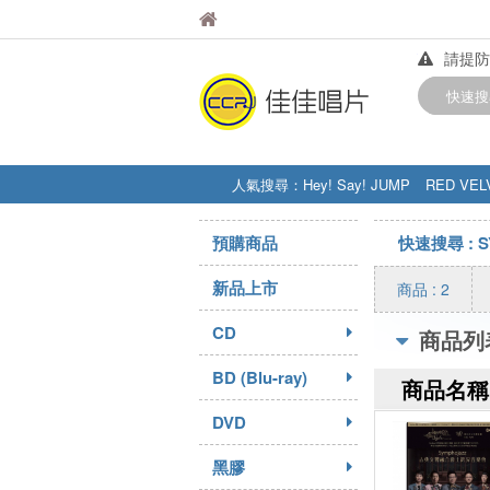
佳佳唱片
佳佳唱片
請提防
【中華
快速搜
訂購金額
人氣搜尋：
Hey! Say! JUMP
RED VEL
STRAY KIDS
盧廣仲
周杰伦
預購商品
快速搜尋 : S
新品上市
商品 : 2
CD
商品列
BD (Blu-ray)
商品名稱
DVD
黑膠