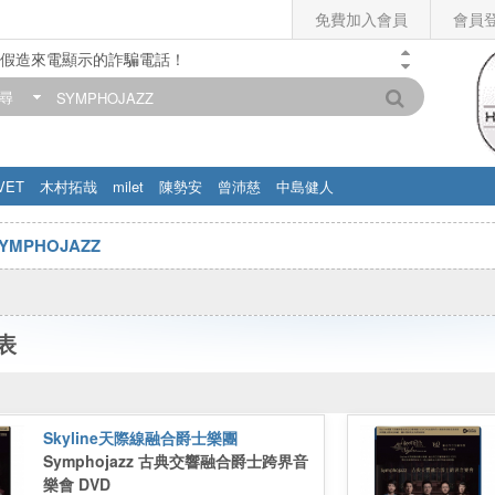
免費加入會員
會員
假造來電顯示的詐騙電話！
門市營業時間調整公告】
尋
滿200元，即享免運優惠!! 詳情>>
VET
木村拓哉
milet
陳勢安
曾沛慈
中島健人
YMPHOJAZZ
表
Skyline天際線融合爵士樂團
Symphojazz 古典交響融合爵士跨界音
樂會 DVD