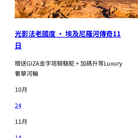
光影法老國度 • 埃及尼羅河傳奇11
日
贈送GIZA金字塔騎駱駝 + 加碼升等Luxury
奢華河輪
10月
24
11月
14