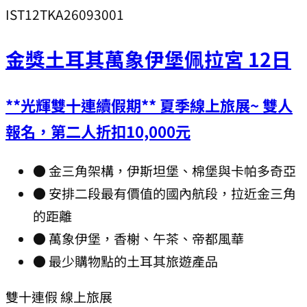
IST12TKA26093001
金獎土耳其萬象伊堡佩拉宮 12日
**光輝雙十連續假期** 夏季線上旅展~ 雙人
報名，第二人折扣10,000元
●
金三角架構，伊斯坦堡、棉堡與卡帕多奇亞
●
安排二段最有價值的國內航段，拉近金三角
的距離
●
萬象伊堡，香榭、午茶、帝都風華
●
最少購物點的土耳其旅遊產品
雙十連假
線上旅展