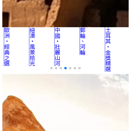
紐澳・風景拾光
中國・壯麗山河
郵輪、河輪
土耳其・金獎精選
埃及・千古文明