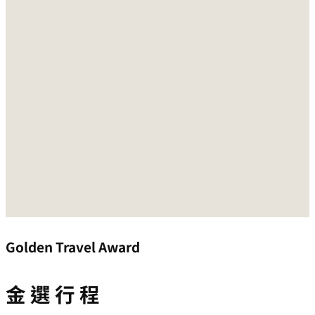
Golden Travel Award
金 選 行 程