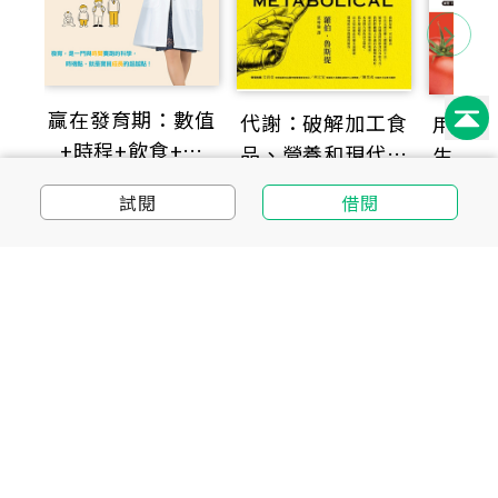
台灣首席品水師教你最高喝水法，打好健康基底和生活
質感
喝水不只影響代謝機制，長期下來更會對健康造成全面
贏在發育期：數值
性的影響。正確喝水能讓身體有效吸收、排毒，甚至喝
代謝：破解加工食
用七色
著喝著，發現病痛不見了！本書作者陳君潔是一名專業
+時程+飲食+運
品、營養和現代醫
生病的
品水師，她原本也是不愛喝水一族，直到學習品水後，
動，讓你的寶貝體
藥的偽裝和謊言
博士親
親身體會喝對水不但能提升身體的使用效能，還能改善
借閱
借閱
試閱
借閱
態適中，長到遺傳
週有感
皮膚、肌肉、筋膜、關節、腸胃消化、免疫系統等諸多
的最高值，讓楊晨
問題。作者藉由遠赴德國成為品水師的故事，專業分享
醫師為孩子的成長
喝對水、喝好水與品鑑水的方法，讓大家透過品嚐水的
加把勁
細節提升喝水的品質及品味，讓每天喝到的每一杯水，
都替健康與生活質感加分。
HELP LINKS
你的大腦需要水
相關連結
有些人長期不感覺口渴，並不表示體內水分充足，而是
讀書館 APP 下載
大腦早已經處於乾旱狀態！如果你容易感覺疲勞、煩
躁、思考變慢，或各種由大腦發布的傳導速率變差，那