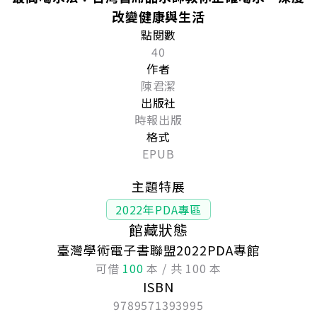
改變健康與生活
點閱數
40
作者
陳君潔
出版社
時報出版
格式
EPUB
主題特展
2022年PDA專區
館藏狀態
臺灣學術電子書聯盟2022PDA專館
可借
100
本 / 共 100 本
ISBN
9789571393995