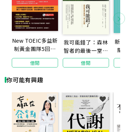
皮膚乾燥、皮膚彈性差
眼睛時常覺得乾澀
嘴唇乾燥易裂
New TOEIC多益新
新制多
我可能錯了：森林
制黃金團隊5回全
關鍵
智者的最後一堂人
口腔、舌頭感覺乾澀
真試題＋詳解
生課
借閱
借閱
有便秘的困擾
你可能有興趣
容易感到疲倦
每日的排尿量少
尿液呈現深黃色或褐色
【喝水的科學＆保養法全面掌握】