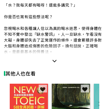
「水？我每天都有喝呀！還能多講究？」
你是否也常有這些想法呢？
忽視喝水和各種讓人信以為真的喝水迷思，使得身體在
不知不覺中發出「缺水警訊」，人一旦缺水，乍看沒有
大礙，身體卻失去了正常運作的條件，還會累積許多對
大腦和身體造成傷害的危險因子，換句話說，正確喝
水，是最最基本的保養法。
你缺水了嗎？
其他人也在看
透過以下簡單的問題自我檢視，了解身體的含水量狀
態：
早上起床感覺口渴
平時白天經常覺得口渴