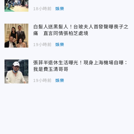
18小時前
娛樂
白髮人送黑髮人！台玻夫人首發聲曝喪子之
痛 直言同情張柏芝處境
19小時前
娛樂
張菲半退休生活曝光！現身上海機場自曝：
我是費玉清哥哥
19小時前
娛樂