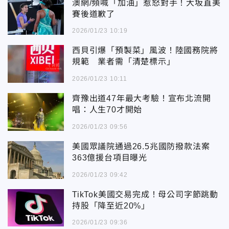
澳網/頻喊「加油」惹怒對手！大坂直美
賽後道歉了
2026/01/23 10:19
西貝引爆「預製菜」風波！陸國務院將
規範 業者需「清楚標示」
2026/01/23 10:11
齊豫出道47年最大考驗！宣布北流開
唱：人生70才開始
2026/01/23 09:56
美國眾議院通過26.5兆國防撥款法案
363億援台項目曝光
2026/01/23 09:42
TikTok美國交易完成！母公司字節跳動
持股「降至近20%」
2026/01/23 09:36