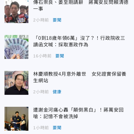
傳石崇良、姜至剛請辭 蔣萬安反問賴清德
一事
2小時前
要聞
「0到18歲年領6萬」沒了？！行政院收三
讀函文喊：採取憲政作為
16小時前
要聞
林慶順教授4月意外離世 女兒證實保留養
生網站
2小時前
健康
遭謝金河痛心轟「顛倒黑白」！蔣萬安回
嗆：記憶不會被洗掉
1小時前
要聞