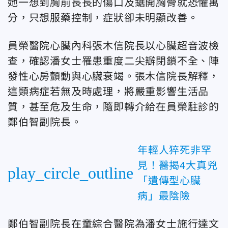
她一想到胸前長長的傷口及鋸開胸骨就恐懼萬
分，只想服藥控制，症狀卻未明顯改善。
員榮醫院心臟內科張木信院長
以心臟超音波檢
查，確認潘女士罹患重度二尖瓣閉鎖不全、陣
發性心房顫動與心臟衰竭。張木信院長解釋，
這類病症若無及時處理，將嚴重影響生活品
質，甚至危及生命，隨即轉介給在員榮駐診的
鄭伯智副院長。
年輕人猝死非罕
見！醫揭4大真兇
play_circle_outline
「遺傳型心臟
病」最陰險
鄭伯智副院長在童綜合醫院為潘女士施行達文