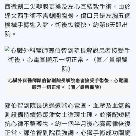
西微創二尖瓣膜更換及左心耳結紮手術。由於
達文西手術不需鋸開胸骨，傷口只是左胸五個
機械手臂進入點，術後恢復快，約第8天即出
院。
心臟外科醫師鄭伯智副院長解說患者接受手術後，心電圖
顯示一切正常。（圖／員榮醫院）
鄭伯智副院長透過遠端心電圖、血壓及血氧監
測設備持續追蹤潘女士循環生理，並搭配短期
抗心律不整藥物。約一個半月後心臟節律恢復
正常。鄭伯智副院長強調，心臟手術成功關鍵