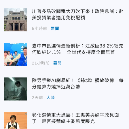
川普多晶矽關稅大刀砍下來！政院急喊：赴
美投資業者適用免稅配額
5小時前
要聞
臺中市長選情最新剖析：江啟臣38.2%領先
何欣純14.1% 全世代支持度全面居首
21小時前
要聞
陸男手搓AI劇暴紅！《歸墟》播放破億 每
分鐘算力燒掉近萬台幣
2天前
大陸
彰化選情重大進展！王惠美與魏平政見面
了 是否接競總主委態度曝光