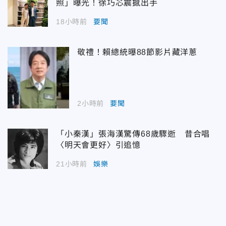
照」曝光！徐巧芯震撼出手
18小時前
要聞
敬禮！賴總統曝88節影片藏洋蔥
2小時前
要聞
「小秦漢」張海漢驚傳68歲驟逝 昔合唱
〈明天會更好〉引追憶
21小時前
娛樂