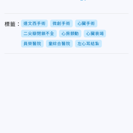
達文西手術
微創手術
心臟手術
標籤：
二尖瓣閉鎖不全
心房顫動
心臟衰竭
員榮醫院
童綜合醫院
左心耳結紮