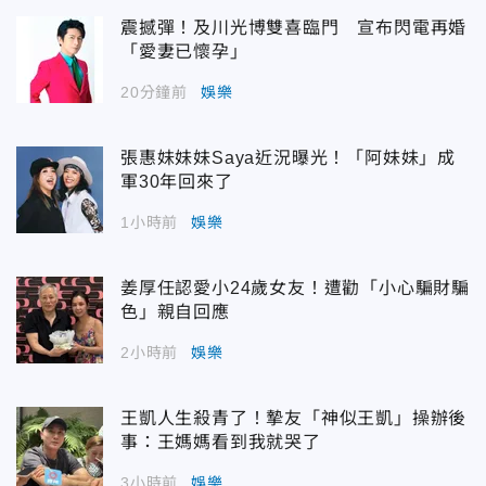
震撼彈！及川光博雙喜臨門 宣布閃電再婚
「愛妻已懷孕」
20分鐘前
娛樂
張惠妹妹妹Saya近況曝光！「阿妹妹」成
軍30年回來了
1小時前
娛樂
姜厚任認愛小24歲女友！遭勸「小心騙財騙
色」親自回應
2小時前
娛樂
王凱人生殺青了！摯友「神似王凱」操辦後
事：王媽媽看到我就哭了
3小時前
娛樂