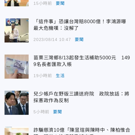
15小時前
要聞
「這件事」恐讓台灣賠8000億！李鴻源曝
最大危機嘆：沒解了
2023/08/14 10:47
要聞
苗栗三灣鄉8/13起發生活補助5000元 149
9名長者匯款入帳
19小時前
生活
兒少帳戶在野版三讀送府院 政院放話：將
採憲政作為反制
5小時前
要聞
詐騙慈濟10億「陳昱瑄與陳時中、陳柏惟合