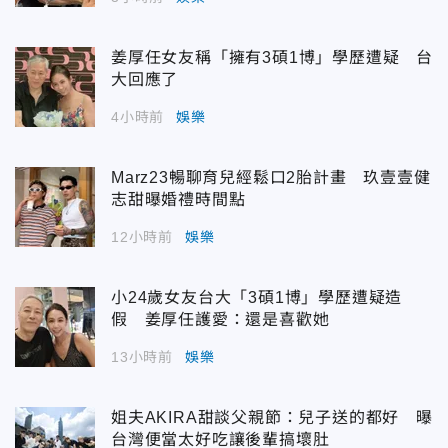
姜厚任女友稱「擁有3碩1博」學歷遭疑 台
大回應了
4小時前
娛樂
Marz23暢聊育兒經鬆口2胎計畫 玖壹壹健
志甜曝婚禮時間點
12小時前
娛樂
小24歲女友台大「3碩1博」學歷遭疑造
假 姜厚任護愛：還是喜歡她
13小時前
娛樂
姐夫AKIRA甜談父親節：兒子送的都好 曝
台灣便當太好吃讓後輩搞壞肚