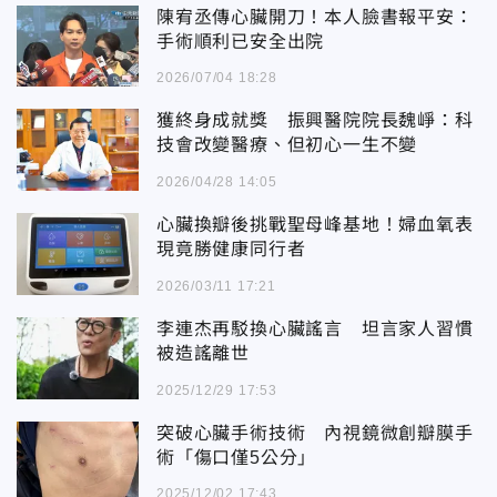
陳宥丞傳心臟開刀！本人臉書報平安：
手術順利已安全出院
2026/07/04 18:28
獲終身成就獎 振興醫院院長魏崢：科
技會改變醫療、但初心一生不變
2026/04/28 14:05
心臟換瓣後挑戰聖母峰基地！婦血氧表
現竟勝健康同行者
2026/03/11 17:21
李連杰再駁換心臟謠言 坦言家人習慣
被造謠離世
2025/12/29 17:53
突破心臟手術技術 內視鏡微創瓣膜手
術「傷口僅5公分」
2025/12/02 17:43