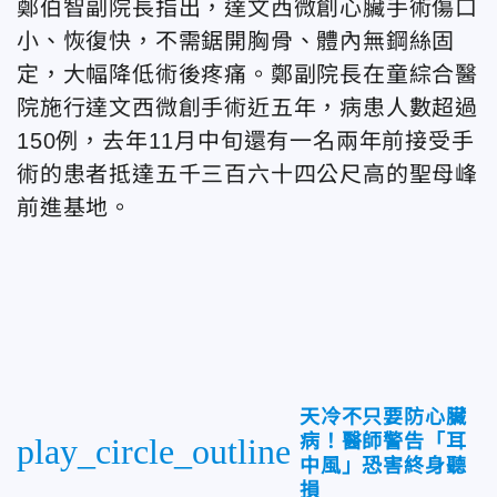
鄭伯智副院長指出，達文西微創心臟手術傷口
小、恢復快，不需鋸開胸骨、體內無鋼絲固
定，大幅降低術後疼痛。鄭副院長在童綜合醫
院施行達文西微創手術近五年，病患人數超過
150例，去年11月中旬還有一名兩年前接受手
術的患者抵達五千三百六十四公尺高的聖母峰
前進基地。
天冷不只要防心臟
病！醫師警告「耳
play_circle_outline
中風」恐害終身聽
損