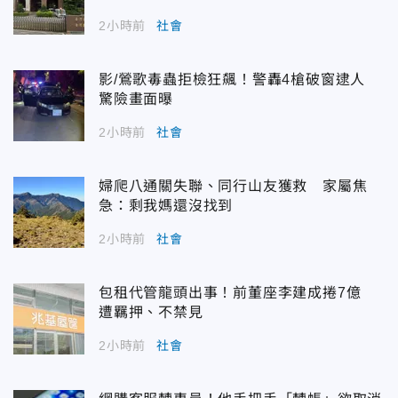
2小時前
社會
影/鶯歌毒蟲拒檢狂飆！警轟4槍破窗逮人
驚險畫面曝
2小時前
社會
婦爬八通關失聯、同行山友獲救 家屬焦
急：剩我媽還沒找到
2小時前
社會
包租代管龍頭出事！前董座李建成捲7億
遭羈押、不禁見
2小時前
社會