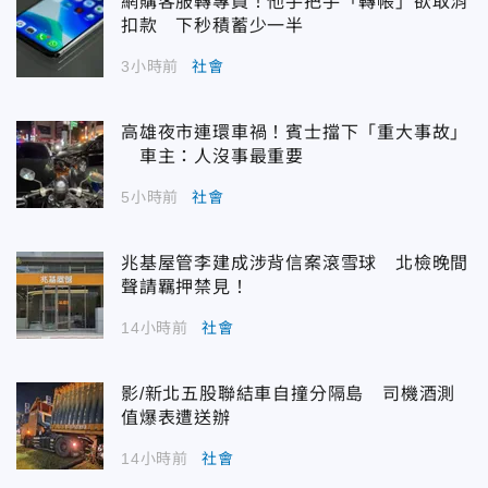
網購客服轉專員！他手把手「轉帳」欲取消
扣款 下秒積蓄少一半
3小時前
社會
高雄夜市連環車禍！賓士擋下「重大事故」
車主：人沒事最重要
5小時前
社會
兆基屋管李建成涉背信案滾雪球 北檢晚間
聲請羈押禁見！
14小時前
社會
影/新北五股聯結車自撞分隔島 司機酒測
值爆表遭送辦
14小時前
社會