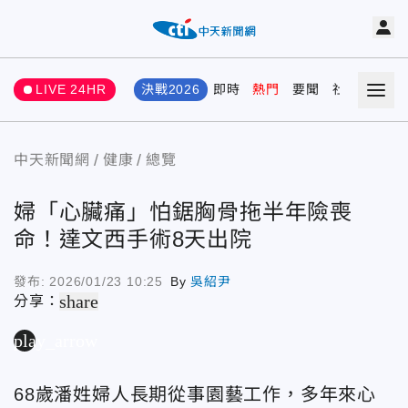
LIVE 24HR
決戰2026
即時
熱門
要聞
社會
娛樂
中天新聞網
健康
總覽
婦「心臟痛」怕鋸胸骨拖半年險喪
命！達文西手術8天出院
發布:
2026/01/23 10:25
By
吳紹尹
share
分享：
play_arrow
68歲潘姓婦人長期從事園藝工作，多年來心