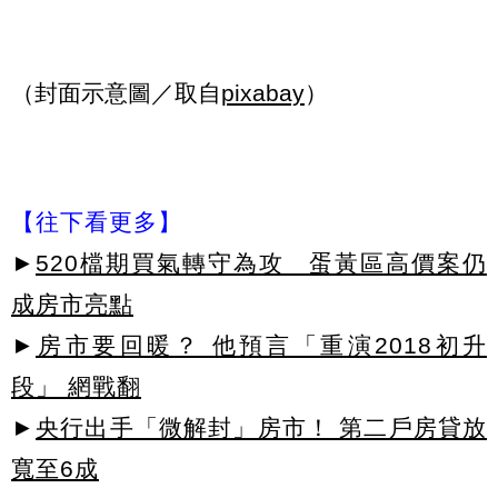
（封面示意圖／取自
pixabay
）
【往下看更多】
►
520檔期買氣轉守為攻 蛋黃區高價案仍
成房市亮點
►
房市要回暖？ 他預言「重演2018初升
段」 網戰翻
►
央行出手「微解封」房市！ 第二戶房貸放
寬至6成