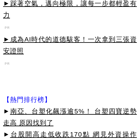
►踩著空氣，邁向極限，讓每一步都輕盈有
力
PR
►成為AI時代的道德駭客！一次拿到三張資
安證照
PR
【熱門排行榜】
►
南亞、台塑化飆漲逾5%！ 台塑四寶逆勢
走高 原因找到了
►
台股開高走低收跌170點 網見外資操作