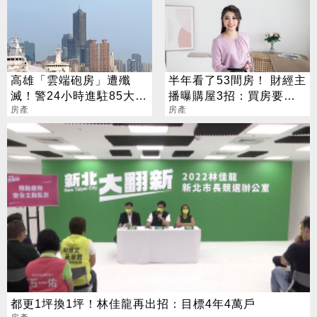
高雄「雲端砲房」遭殲
半年看了53間房！ 財經主
滅！警24小時進駐85大樓
播曝購屋3招：買房要務
投報率竟有4%
房產
實
房產
都更1坪換1坪！林佳龍再出招：目標4年4萬戶