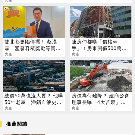
房產
雙北都更陷停擺！ 蔡漢
連房仲都嘆「價格棘
霖：濫發容積獎勵等同
手」！房東開價500萬待
「餵毒」
房產
租
房產
總價50萬也沒人要？ 他曝
房價為何難降？ 建商公會
50年老屋「滯銷血淚史」
理事長曝「4大苦衷」：
網戰翻
房產
硬壓受苦是台灣人
房產
推薦閱讀