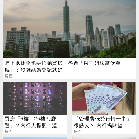
賠上退休金也要給弟買房！爸媽「揪三姐妹當伏弟
魔」：沒錢結婚登記就好
房產
買房「6樓、26樓怎麼
「管理費低於行情一半」
選」？內行人提醒：這件
很誘人？ 內行揭關鍵：恐
事更重要
房產
影響房價
房產