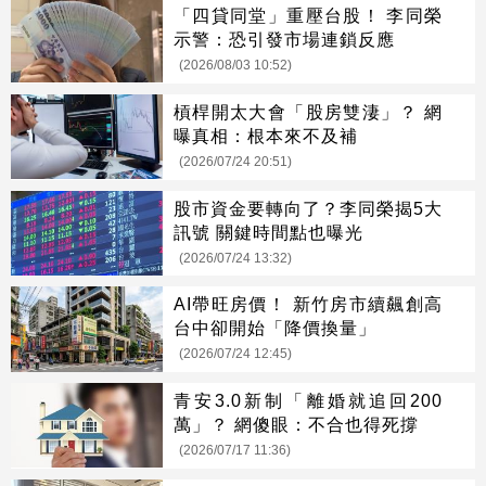
「四貸同堂」重壓台股！ 李同榮
示警：恐引發市場連鎖反應
(2026/08/03 10:52)
槓桿開太大會「股房雙淒」？ 網
曝真相：根本來不及補
(2026/07/24 20:51)
股市資金要轉向了？李同榮揭5大
訊號 關鍵時間點也曝光
(2026/07/24 13:32)
AI帶旺房價！ 新竹房市續飆創高
台中卻開始「降價換量」
(2026/07/24 12:45)
青安3.0新制「離婚就追回200
萬」？ 網傻眼：不合也得死撐
(2026/07/17 11:36)