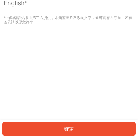
English*
發生錯誤！請登入並再試一次或回到主
頁。
* 自動翻譯結果由第三方提供，未涵蓋圖片及系統文字，並可能存在誤差，若有
差異請以原文為準。
登入
返回首頁
確定
ID: 969675ee041-53ad-4c74-871a-c2874449ab2f