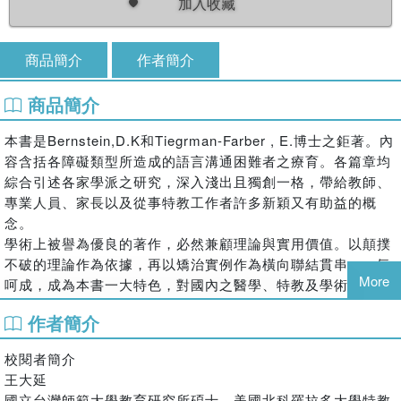
加入收藏
商品簡介
作者簡介
商品簡介
本書是Bernstein,D.K和Tiegrman-Farber , E.博士之鉅著。內
容含括各障礙類型所造成的語言溝通困難者之療育。各篇章均
綜合引述各家學派之研究，深入淺出且獨創一格，帶給教師、
專業人員、家長以及從事特教工作者許多新穎又有助益的概
念。
學術上被譽為優良的著作，必然兼顧理論與實用價值。以顛撲
不破的理論作為依據，再以矯治實例作為橫向聯結貫串，一氣
More
呵成，成為本書一大特色，對國內之醫學、特教及學術界均有
極大的貢獻。
作者簡介
校閱者簡介
王大延
國立台灣師範大學教育研究所碩士、美國北科羅拉多大學特教