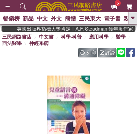
5
暢銷榜
新品
中文
外文
簡體
三民東大
電子書
親子
GO
英國出版界指標大獎肯定！A.F. Steadman 獲年度
三民網路書店
中文書
科學‧科普
應用科學
醫學
、
、
熱搜：
東野圭吾
The Odyssey
西法醫學
神經系病
、
、
父親節
如果歷史是一群喵
暑期
、
、
推薦
國際布克獎 臺灣漫遊錄
方
列印
評論
、
、
念華
台灣的李登輝時代
數學女
、
孩：黎曼猜想
偉大的迷走神經