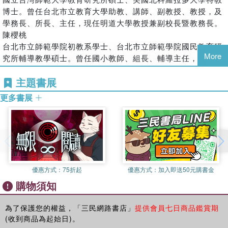
博士。曾任台北市立教育大學助教、講師、副教授、教授，及
學務長、所長、主任，現任明道大學教授兼副校長暨教務長。
陳櫻桃
台北市立師範學院初教系學士、台北市立師範學院國民教育研
More
究所輔導教學碩士。曾任國小教師、組長、輔導主任，現任台
北市中正區南門國小教務主任。
主題書展
譯者簡介
更多書展
王大延
見校閱者簡介
陳櫻桃
見校閱者簡介
王樂成
國立台灣大學外文系學士、國立台灣大學社會學研究所碩士。
民國九十四年教育部公費留學法國，目前攻讀社會學博士。
優惠方式：
75折起
優惠方式：
加入即送50元購書金
何宗瀚
購物須知
國立政治大學教育研究所碩士，目前攻讀美國奧斯丁大學測驗
統計博士。
為了保護您的權益，「三民網路書店」
提供會員七日商品鑑賞期
高識棊
(收到商品為起始日)。
國立台灣大學外文系學士。曾在電腦公司負責會計軟體 SAP