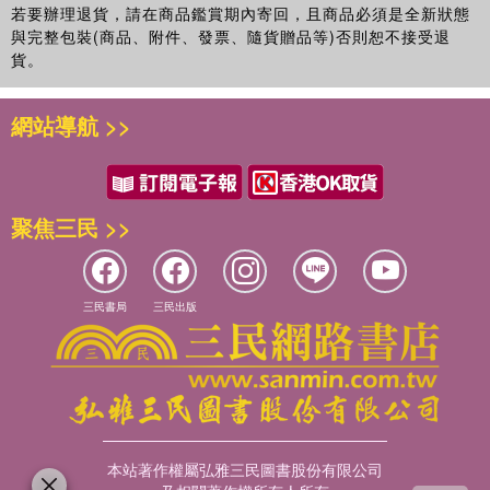
若要辦理退貨，請在商品鑑賞期內寄回，且商品必須是全新狀態
的中文化工作，目前於美商公司翻譯產品網頁與技術文件。已
與完整包裝(商品、附件、發票、隨貨贈品等)否則恕不接受退
於尖端出版社出版數本譯作，現為專／兼職譯者。
貨。
辛怡葳
國立政治大學國文系學士、台北市立教育大學特殊教育系身心
網站導航 >>
障礙教育組碩士，目前攻讀美國俄亥俄州立大學特教博士。
張洛嘉
輔仁大學心理復健系學士，目前攻讀台北市立教育大學溝通障
礙研究所碩士。
聚焦三民 >>
林惠鸞
東吳大學英文系學士、國立新竹師範學院特教師資班結業、台
北市立教育大學特殊教育系身心障礙教育組碩士。曾任兒童美
語教師，現任台北縣興南國小資源班教師。
三民書局
三民出版
葉倩玲
東吳大學英文系學士、國立新竹師範學院特教師資班結業、台
北市立教育大學特殊教育系身心障礙教育組碩士。曾任台北縣
資源班教師，現任台北市特教班教師。
本站著作權屬弘雅三民圖書股份有限公司