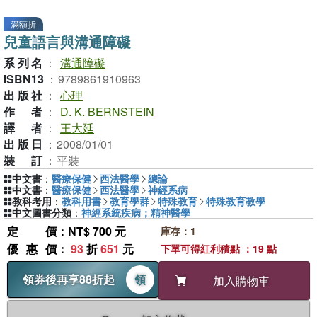
滿額折
兒童語言與溝通障礙
系列名
：
溝通障礙
ISBN13
：
9789861910963
出版社
：
心理
作者
：
D. K. BERNSTEIN
譯者
：
王大延
出版日
：
2008/01/01
裝訂
：
平裝
中文書
：
醫療保健
西法醫學
總論
中文書
：
醫療保健
西法醫學
神經系病
教科考用
：
教科用書
教育學群
特殊教育
特殊教育教學
中文圖書分類
：
神經系統疾病；精神醫學
定價
：NT$ 700 元
庫存：1
優惠價
：
93
折
651
元
下單可得紅利積點 ：19 點
領券後再享88折起
領
加入購物車