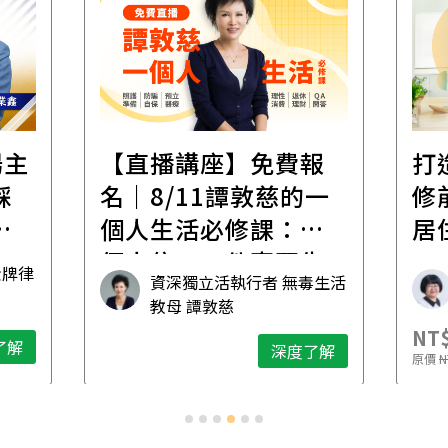
遺
報
打造安心住的家｜裝
財
的一
修前必懂！住到老的
產
一
居住規劃全攻略
先
毒生活
林黛羚
NT$2,900
NT
深度了解
了解
原價
NT$5,600
原價