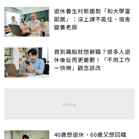
退休養生村新趨勢「和大學當
鄰居」：沒上課不能住、宿舍
變養老房
買到飆股就想辭職？很多人退
休後反而更憂鬱！「不用工作
＝快樂」觀念該改
40歲想退休，60歲又想回職