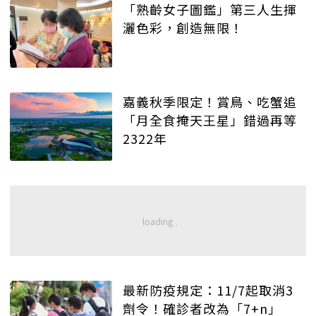
「熟齡女子圖鑑」第三人生揮
灑色彩，創造無限！
嘉義秋季限定！賞鳥、吃蟹追
「月全食掩天王星」錯過再等
2322年
最新防疫規定：11/7起取消3
劑令！確診者改為「7+n」