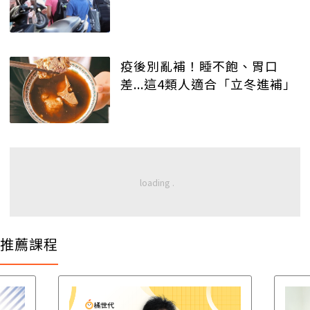
疫後別亂補！睡不飽、胃口
差...這4類人適合「立冬進補」
推薦課程