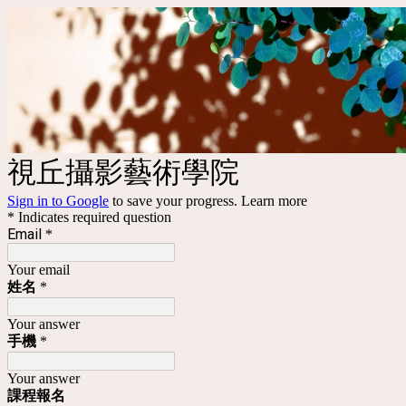
視丘攝影藝術學院
Sign in to Google
to save your progress.
Learn more
* Indicates required question
Email
*
Your email
姓名
*
Your answer
手機
*
Your answer
課程
報名