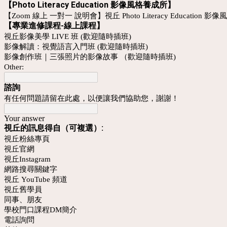
【Photo Literacy Education 影像風格養成所】
【Zoom 線上 一對一 說明會】視丘 Photo Literacy Education
【專業進修課程-線上課程】
視丘影像美學 LIVE 班 (歡迎隨時插班)
影像解讀：視覺語言入門班 (歡迎隨時插班)
影像創作班｜三張照片的影像故事 （歡迎隨時插班)
Other:
諮詢
有任何問題請留在此處，以便讓我們協助您，謝謝！
Your answer
視丘的訊息得自（可複選）:
視丘粉絲專頁
視丘官網
視丘Instagram
網路搜尋關鍵字
視丘 YouTube 頻道
視丘舊學員
同事、朋友
學校門口課程DM簡介
電話詢問