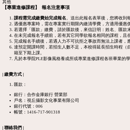
其他
【專業進修課程】
報名注意事項
課程需完成繳費始完成報名
。送出此報名表單後，您將收到
遇優惠專案時，需在專案實行期限內繳清學費，方適用優惠
若選擇「匯款」繳費，請於匯款後，來信註明：姓名、匯款
在未完成報名手續前，若有其它同學欲報名相同的課程，且
完成報名手續後，若遇人力不可抗拒之事故而無法上課者，
達預定開課時間，若招生人數不足，本校得延長招生時程（
籍至下期上課。
凡於本學院PLE影像風格養成所或專業進修課程各班畢業的
| 繳費方式 |
匯款：
銀行：合作金庫銀行 營業部
戶名：視丘攝影文化事業有限公司
銀行代號：006
帳號：1416-717-901318
| 聯絡我們 |