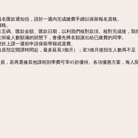
報名匯款通知信，請於一週內完成繳費手續以保留報名資格。
價格。
末五碼、匯款金額、匯款日期，以利我們核對款項。核對完成後，我
在班級人數額滿的狀態下，會優先將名額讓出給已繳費的同學。
應於上課一週前申請保留學籍或退費。
自原預定開課時間起，最多延長3個月）；若3個月後招生人數再不足
學員，若再選修其他課程則學費可享95折優待。各項優惠方案，每人