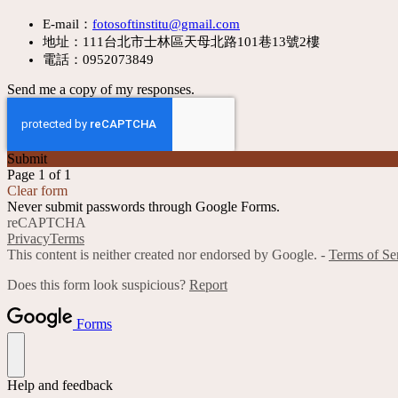
E-mail：
fotosoftinstitu@gmail.com
地址：111台北市士林區天母北路101巷13號2樓
電話：0952073849
Send me a copy of my responses.
Submit
Page 1 of 1
Clear form
Never submit passwords through Google Forms.
reCAPTCHA
Privacy
Terms
This content is neither created nor endorsed by Google. -
Terms of Se
Does this form look suspicious?
Report
Forms
Help and feedback