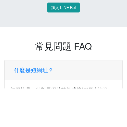
加入 LINE Bot
常見問題 FAQ
什麼是短網址？
短網址是一種將長網址轉換成簡短網址的服
務，讓您可以更方便地分享連結。
使用短網址有什麼好處？