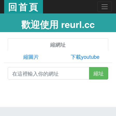
回首頁
歡迎使用 reurl.cc
縮網址
縮圖片
下載youtube
縮址