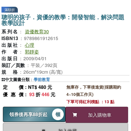
滿額折
聰明的孩子．資優的教學：開發智能．解決問題
教學設計
系列名
：
資優教育30
ISBN13
：
9789861912615
出版社
：
心理
作者
：
郭靜姿
出版日
：
2009/04/01
裝訂／頁數
：
平裝／392頁
規格
：
26cm*19cm (高/寬)
中文圖書分類
：
學前教育
定價
：NT$ 480 元
無庫存，下單後進貨(採購期約
優惠價
：
93
折
446
元
4~10個工作天)
下單可得紅利積點 ：13 點
領券後再享88折起
領
加入購物車
加入收藏