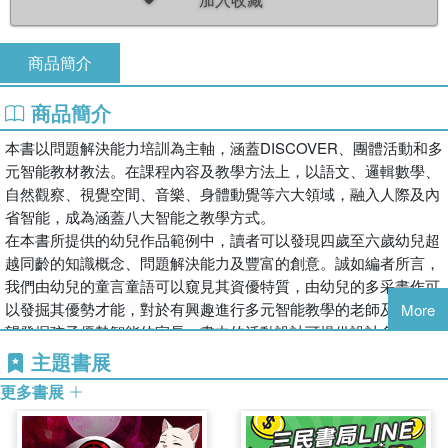
商品簡介
商品簡介
本書以問題解決能力培訓為主軸，涵蓋DISCOVER、團體活動和多
元智能教材教法。在課程內容及教學方法上，以語文、邏輯數學、
自然觀察、視覺空間、音樂、身體動覺等六大領域，融入人際及內
省智能，成為涵蓋八大智能之教學方式。
在本書所提供的幼兒作品範例中，讀者可以發現四歲至六歲幼兒超
越同齡的知識概念、問題解決能力及豐富的創意。誠如編者所言，
我們由幼兒的童言童語可以窺見其資優特質，由幼兒的多采畫作可
以發掘其優勢才能，對於有興趣進行多元智能教學的老師及熱切期
More
望發掘孩子優勢智能的家長，書中的活動設計可提供設計多元智能
探索經驗，培育問題解決能力的基礎。編者堅信在學習後，幼兒的
主題書展
智能發展及問題解決能力能夠有效提升。
更多書展