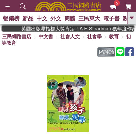
5
暢銷榜
新品
中文
外文
簡體
三民東大
電子書
親子
GO
英國出版界指標大獎肯定！A.F. Steadman 獲年
三民網路書店
中文書
社會人文
社會學
教育
初
、
熱搜：
東野圭吾
高希均教授回憶錄
等教育
、
、
、
The Odyssey
父親節
如果歷
、
、
史是一群喵
暑期推薦
國際布克
評論
、
、
獎 臺灣漫遊錄
方念華
台灣的李
、
、
登輝時代
數學女孩：黎曼猜想
偉大的迷走神經