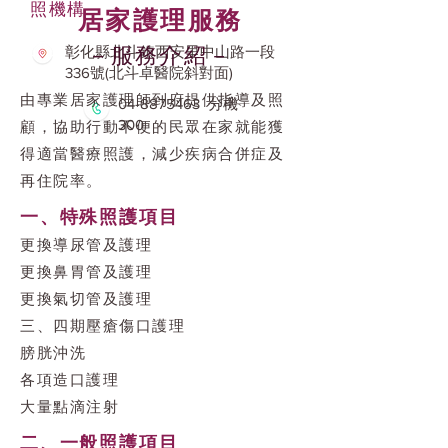
照機構
居家護理服務
彰化縣北斗鎮西安里中山路一段
－服務介紹－
336號(北斗卓醫院斜對面)
由專業居家護理師到府提供指導及照
04-8875463
分機
300
顧，協助行動不便的民眾在家就能獲
得適當醫療照護，減少疾病合併症及
再住院率。
一、特殊照護項目
更換導尿管及護理
更換鼻胃管及護理
更換氣切管及護理
三、四期壓瘡傷口護理
膀胱沖洗
各項造口護理
大量點滴注射
二、一般照護項目