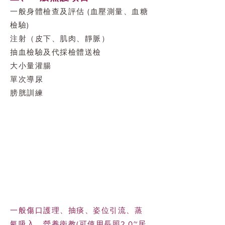
一般身體檢查及評估 (血壓測量、血糖
檢驗)
注射（皮下、肌肉、靜脈）
抽血檢驗及代採檢體送檢
大小量灌腸
單次導尿
膀胱訓練
一般傷口護理、抽痰、姿位引流、蒸
氣吸入、營養衛教(可使用長照2.0~居