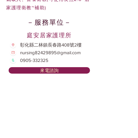
家護理衛教~補助)
－服務單位－
庭安居家護理所
彰化縣二林鎮長春路408號2樓
nursing82429895@gmail.com
0905-332325
來電諮詢