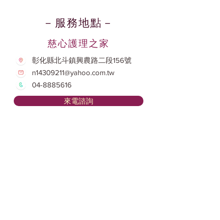
－服務地點－
慈心護理之家
彰化縣北斗鎮興農路二段156號
n14309211@yahoo.com.tw
04-8885616
來電諮詢