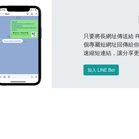
只要將長網址傳送給 Reu
個專屬短網址回傳給你
速縮短連結，讓分享
加入 LINE Bot
常見問題 FAQ