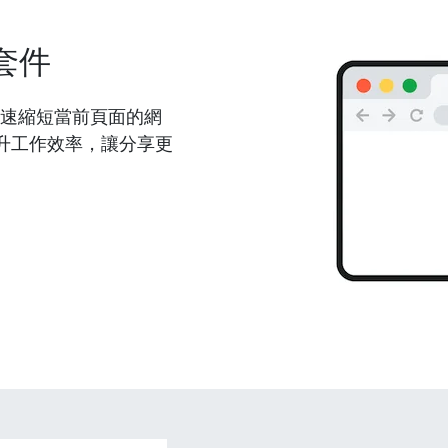
套件
能夠快速縮短當前頁面的網
升工作效率，讓分享更