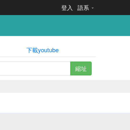
登入
語系
下載youtube
縮址