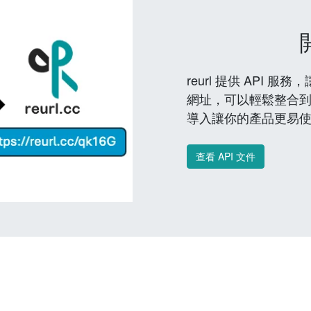
reurl 提供 API
網址，可以輕鬆整合
導入讓你的產品更易
查看 API 文件